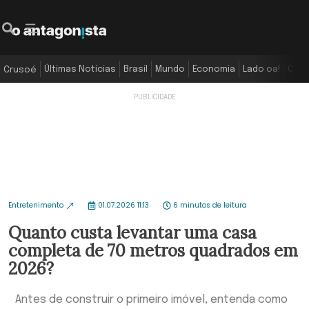
Últimas Notícias
Brasil
Mundo
Economia
Lado oa!
Colu
Crusoé
Entretenimento
01.07.2026 11:13
6 minutos de leitura
Quanto custa levantar uma casa
completa de 70 metros quadrados em
2026?
Antes de construir o primeiro imóvel, entenda como