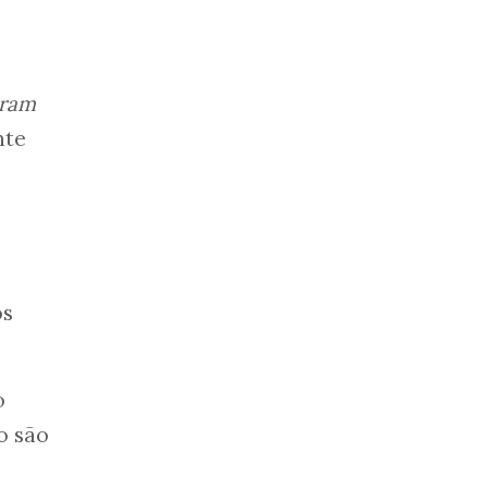
eram
nte
os
o
o são