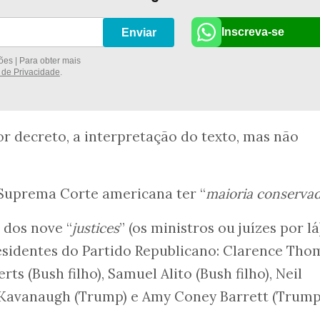
Inscreva-se
Enviar
es | Para obter mais
a de Privacidade
.
 decreto, a interpretação do texto, mas não
 Suprema Corte americana ter “
maioria conserva
 dos nove “
justices
” (os ministros ou juízes por lá
esidentes do Partido Republicano: Clarence Tho
rts (Bush filho), Samuel Alito (Bush filho), Neil
 Kavanaugh (Trump) e Amy Coney Barrett (Trump