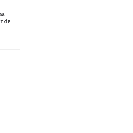
as
r de