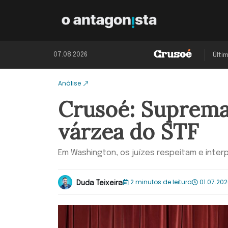
07.08.2026
Últi
Análise
Crusoé: Suprema
várzea do STF
Em Washington, os juízes respeitam e inter
2 minutos de leitura
01.07.2026
Duda Teixeira