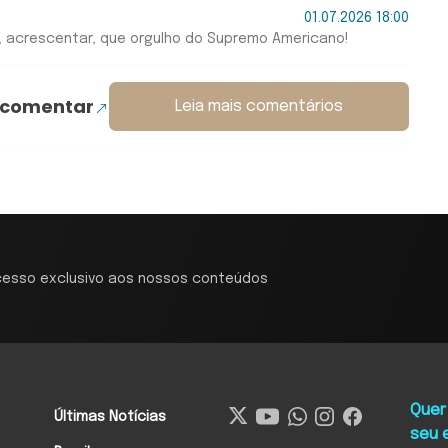
01.07.2026 18:00
r, acrescentar, que orgulho do Supremo Americano!
 comentar
Leia mais comentários
cesso exclusivo aos nossos conteúdos
Quer
Últimas Notícias
seu 