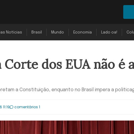
mas Notícias
Brasil
Mundo
Economia
Lado oa!
Col
 Corte dos EUA não é 
pretam a Constituição, enquanto no Brasil impera a politic
 11:19
comentários 1