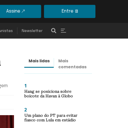
Assine
Entre
unistas
Newsletter
a
Mais lidas
Mais
Últimas
comentadas
notícias
1
agem
Hang se posiciona sobre
boicote da Havan à Globo
2
Um plano do PT para evitar
fiasco com Lula em estádio