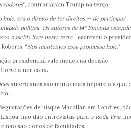
rvadores
“, contrariaram Trump na terça.
oje, era o direito de ter direitos — de participar
nidade política. Os autores da 14ª Emenda estend
soa nascida livre nesta terra
’”, escreveu o preside
Roberts. “
Nós mantemos essa promessa hoje
.”
ação presidencial vale menos na decisão
Corte americana.
ices
americanos são muito mais imparciais que 
iro.
 degustações de uísque Macallan em Londres, nã
Lisboa, não dão entrevistas para o
Roda Viva
, nã
s e não são donos de faculdades.