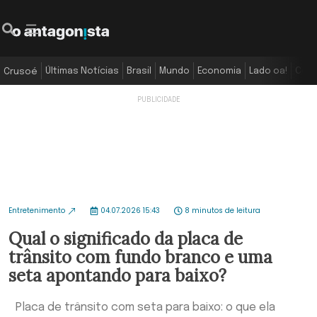
Últimas Notícias
Brasil
Mundo
Economia
Lado oa!
Colu
Crusoé
Entretenimento
04.07.2026 15:43
8 minutos de leitura
Qual o significado da placa de
trânsito com fundo branco e uma
seta apontando para baixo?
Placa de trânsito com seta para baixo: o que ela