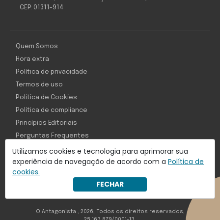
CEP: 01311-914
Quem Somos
Hora extra
Política de privacidade
Termos de uso
Política de Cookies
Política de compliance
Princípios Editoriais
Perguntas Frequentes
Utilizamos cookies e tecnologia para aprimorar sua
experiência de navegação de acordo com a
Política de
cookies.
Com inteligência e tecnologia:
FECHAR
Object1ve - Marketing Solution
O Antagonista , 2026, Todos os direitos reservados,
25.163.879/0001-13.