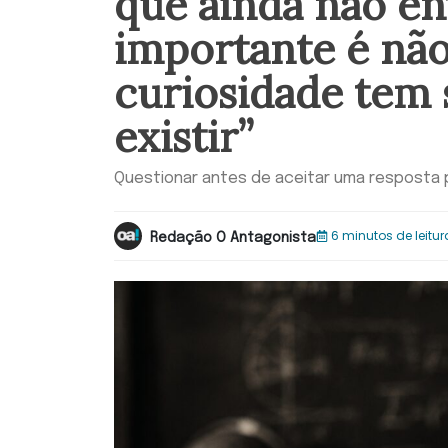
que ainda não en
importante é não
curiosidade tem 
existir”
Questionar antes de aceitar uma resposta p
6 minutos de leitur
Redação O Antagonista