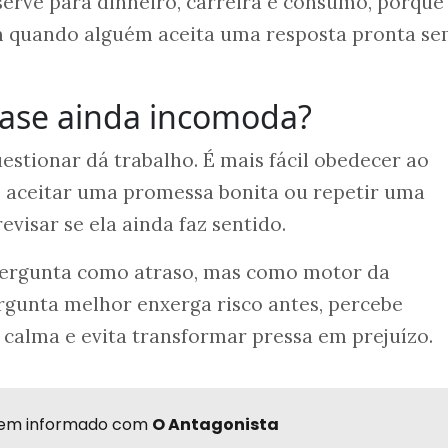
serve para dinheiro, carreira e consumo, porque
 quando alguém aceita uma resposta pronta s
rase ainda incomoda?
stionar dá trabalho. É mais fácil obedecer ao
a, aceitar uma promessa bonita ou repetir uma
evisar se ela ainda faz sentido.
 pergunta como atraso, mas como motor da
unta melhor enxerga risco antes, percebe
calma e evita transformar pressa em prejuízo.
r bem informado com
O Antagonista