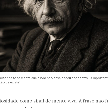
o motor de toda mente que ainda não envelheceu por dentro “O importan
ão de existir”
iosidade como sinal de mente viva. A frase não f