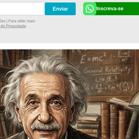
Inscreva-se
Enviar
es | Para obter mais
a de Privacidade
.