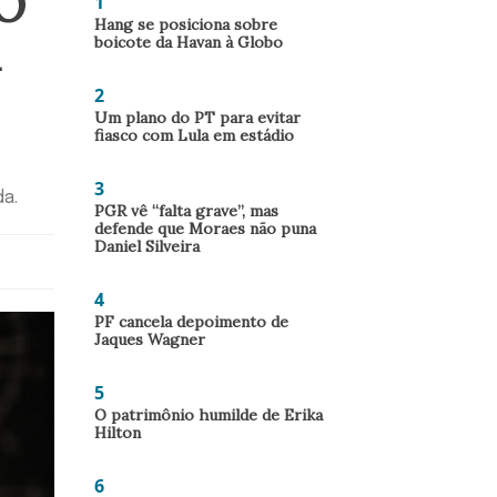
“O
1
Hang se posiciona sobre
boicote da Havan à Globo
2
Um plano do PT para evitar
fiasco com Lula em estádio
3
da.
PGR vê “falta grave”, mas
defende que Moraes não puna
Daniel Silveira
4
PF cancela depoimento de
Jaques Wagner
5
O patrimônio humilde de Erika
Hilton
6