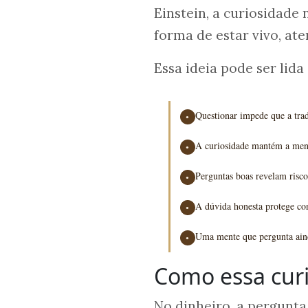
Einstein, a curiosidade 
forma de estar vivo, ate
Essa ideia pode ser lida
Questionar impede que a trad
●
A curiosidade mantém a mente
●
Perguntas boas revelam risco
●
A dúvida honesta protege co
●
Uma mente que pergunta aind
●
Como essa curi
No dinheiro, a pergunta