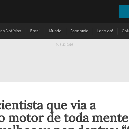
mas Notícias
Brasil
Mundo
Economia
Lado oa!
Col
ientista que via a
o motor de toda mente