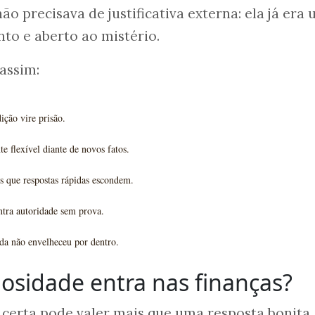
não precisava de justificativa externa: ela já era
nto e aberto ao mistério.
 assim:
ição vire prisão.
 flexível diante de novos fatos.
s que respostas rápidas escondem.
ntra autoridade sem prova.
a não envelheceu por dentro.
osidade entra nas finanças?
 certa pode valer mais que uma resposta bonita.