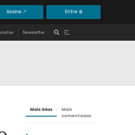
Assine
Entre
unistas
Newsletter
Mais lidas
Mais
Últimas
comentadas
notícias