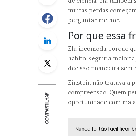
de ciência: ela também 
muitas perdas começam
Facebook
perguntar melhor.
Por que essa f
Linkedin
Ela incomoda porque que
Twitter
hábito, seguir a maiori
decisão financeira sem r
Einstein não tratava a
compreensão. Quem perg
COMPARTILHAR
oportunidade com mais 
Nunca foi tão fácil fica