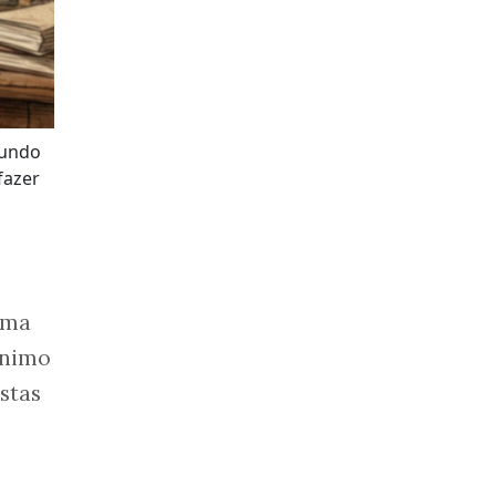
mundo
fazer
 uma
ônimo
stas