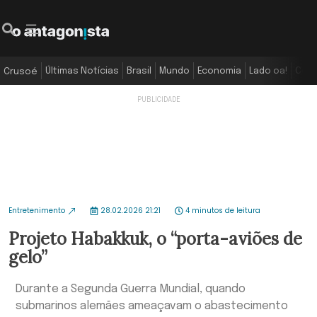
Últimas Notícias
Brasil
Mundo
Economia
Lado oa!
Colu
Crusoé
Entretenimento
28.02.2026 21:21
4 minutos de leitura
Projeto Habakkuk, o “porta-aviões de
gelo”
Durante a Segunda Guerra Mundial, quando
submarinos alemães ameaçavam o abastecimento