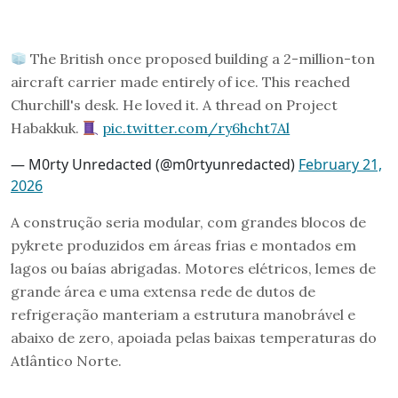
The British once proposed building a 2-million-ton
aircraft carrier made entirely of ice. This reached
Churchill's desk. He loved it. A thread on Project
Habakkuk.
pic.twitter.com/ry6hcht7Al
— M0rty Unredacted (@m0rtyunredacted)
February 21,
2026
A construção seria modular, com grandes blocos de
pykrete produzidos em áreas frias e montados em
lagos ou baías abrigadas. Motores elétricos, lemes de
grande área e uma extensa rede de dutos de
refrigeração manteriam a estrutura manobrável e
abaixo de zero, apoiada pelas baixas temperaturas do
Atlântico Norte.