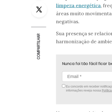
Twitter
limpeza energética
, fr
áreas muito movimentad
negativas.
Sua presença se relacio
COMPARTILHAR
harmonização de ambie
Nunca foi tão fácil fica
Eu concordo em receber notificaçõ
informações reveja nossa
Polític