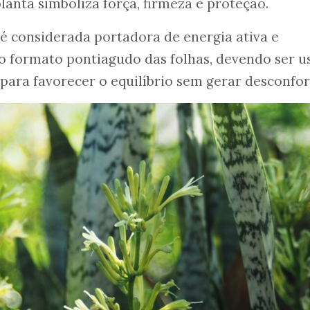
lanta simboliza força, firmeza e proteção.
 é considerada portadora de energia ativa e
o formato pontiagudo das folhas, devendo ser u
para favorecer o equilíbrio sem gerar desconfor