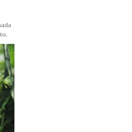
sada
to.