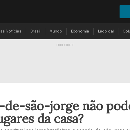
mas Notícias
Brasil
Mundo
Economia
Lado oa!
Col
a-de-são-jorge não pod
ugares da casa?