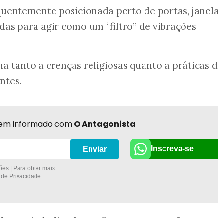
equentemente posicionada perto de portas, janel
as para agir como um “filtro” de vibrações
na tanto a crenças religiosas quanto a práticas 
ntes.
r bem informado com
O Antagonista
Inscreva-se
Enviar
es | Para obter mais
a de Privacidade
.