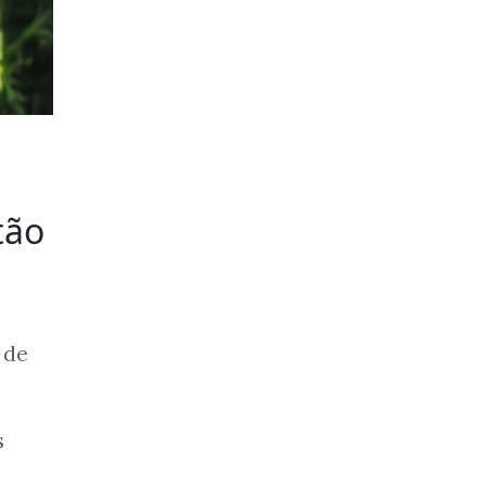
tão
 de
s