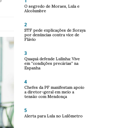
1
e
O segredo de Moraes, Lula e
Alcolumbre
2
STF pede explicações de Soraya
por denúncias contra vice de
Flávio
3
Quaquá defende Lulinha: Vive
em “condições precárias” na
Espanha
4
Chefes da PF manifestam apoio
a diretor-geral em meio a
tensão com Mendonça
5
Alerta para Lula no Lulômetro