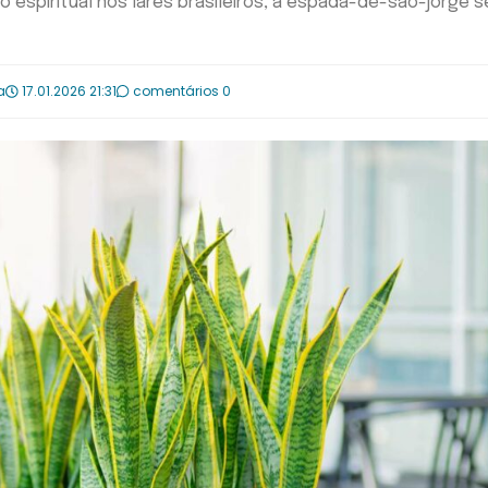
 espiritual nos lares brasileiros, a espada-de-são-jorge s
a
17.01.2026 21:31
comentários 0