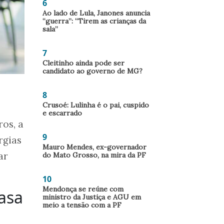
6
Ao lado de Lula, Janones anuncia
“guerra”: “Tirem as crianças da
sala”
7
Cleitinho ainda pode ser
candidato ao governo de MG?
8
Crusoé: Lulinha é o pai, cuspido
e escarrado
ros, a
9
rgias
Mauro Mendes, ex-governador
ar
do Mato Grosso, na mira da PF
10
Mendonça se reúne com
casa
ministro da Justiça e AGU em
meio a tensão com a PF