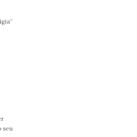
e
igia”
.
er
o seu