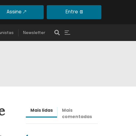
Assine
Entre
unistas
Newsletter
e
Mais lidas
Mais
Últimas
comentadas
notícias