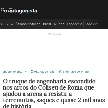
Últimas Notícias
Brasil
Mundo
Economia
Lado oa!
Colu
Crusoé
Entretenimento
03.07.2026 19:33
6 minutos de leitura
O truque de engenharia escondido
nos arcos do Coliseu de Roma que
ajudou a arena a resistir a
terremotos, saques e quase 2 mil anos
de história