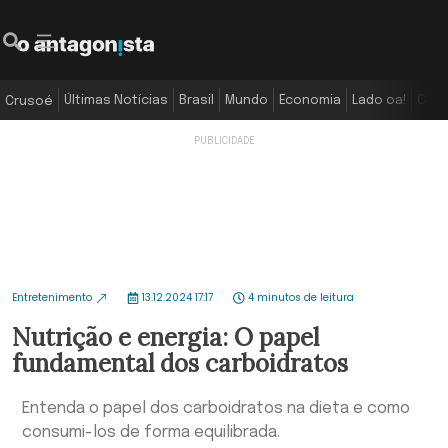
Últimas Notícias
Brasil
Mundo
Economia
Lado oa!
Colu
Crusoé
Entretenimento
13.12.2024 17:17
4 minutos de leitura
Nutrição e energia: O papel
fundamental dos carboidratos
Entenda o papel dos carboidratos na dieta e como
consumi-los de forma equilibrada.