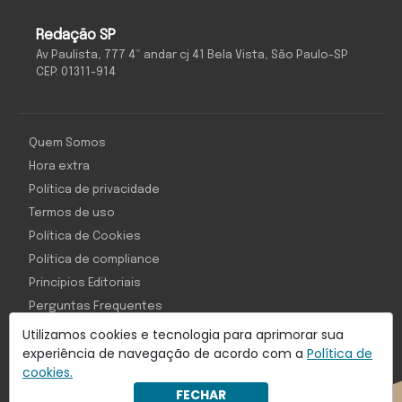
Redação SP
Av Paulista, 777 4º andar cj 41 Bela Vista, São Paulo-SP
CEP: 01311-914
Quem Somos
Hora extra
Política de privacidade
Termos de uso
Política de Cookies
Política de compliance
Princípios Editoriais
Perguntas Frequentes
Utilizamos cookies e tecnologia para aprimorar sua
experiência de navegação de acordo com a
Política de
cookies.
Com inteligência e tecnologia:
FECHAR
Object1ve - Marketing Solution