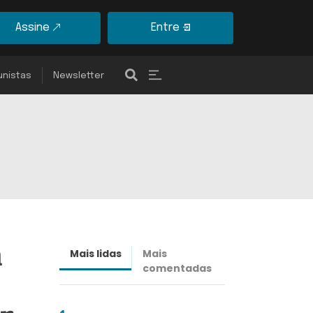
Assine
Entre
unistas
Newsletter
a
Mais lidas
Mais
Últimas
comentadas
notícias