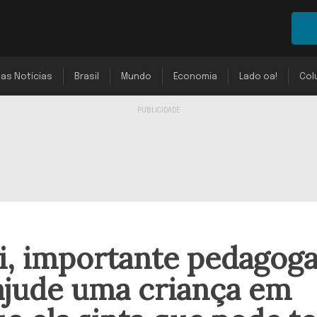
mas Notícias
Brasil
Mundo
Economia
Lado oa!
Col
i, importante pedagog
 ajude uma criança em