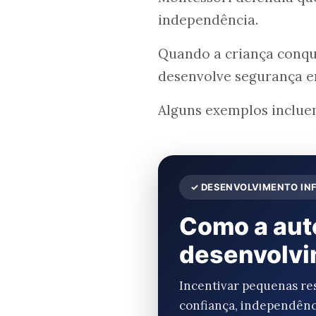
independência.
Quando a criança conqu
desenvolve segurança e
Alguns exemplos inclue
✓ DESENVOLVIMENTO IN
Como a aut
desenvolvim
Incentivar pequenas res
confiança, independênc