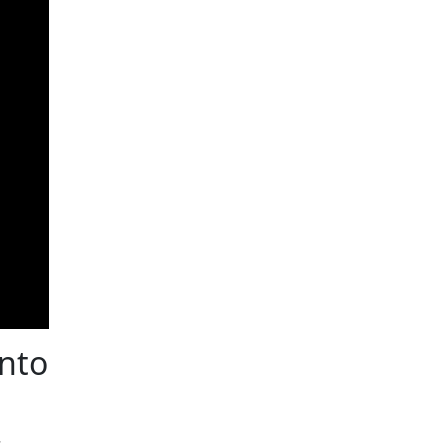
nto
r