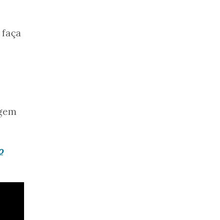
 faça
agem
o