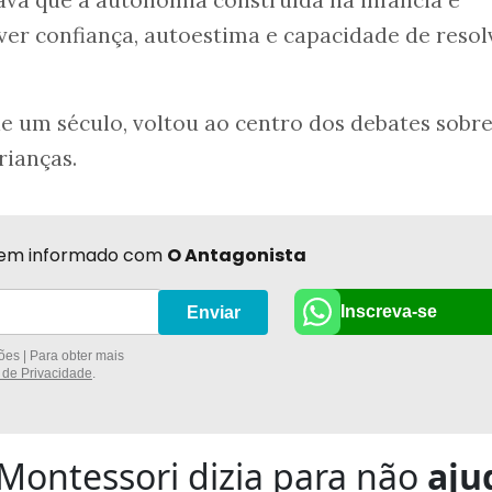
va que a autonomia construída na infância é
ver confiança, autoestima e capacidade de resol
 de um século, voltou ao centro dos debates sobr
rianças.
r bem informado com
O Antagonista
Inscreva-se
Enviar
es | Para obter mais
a de Privacidade
.
Montessori dizia para não
aju