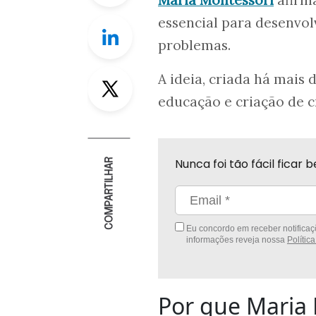
Maria Montessori
afirma
essencial para desenvol
Linkedin
problemas.
Twitter
A ideia, criada há mais
educação e criação de c
Nunca foi tão fácil fica
COMPARTILHAR
Eu concordo em receber notificaçõ
informações reveja nossa
Polític
Por que Maria 