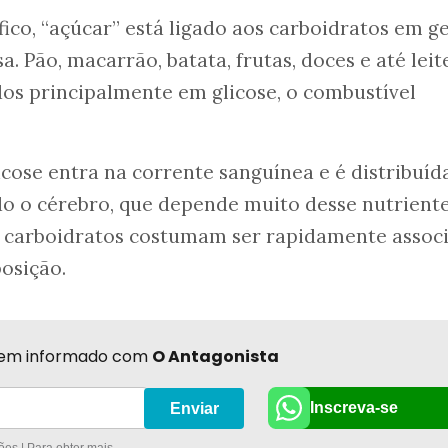
fico, “açúcar” está ligado aos carboidratos em ge
. Pão, macarrão, batata, frutas, doces e até leit
os principalmente em glicose, o combustível
icose entra na corrente sanguínea e é distribuíd
ndo o cérebro, que depende muito desse nutriente
 carboidratos costumam ser rapidamente assoc
posição.
r bem informado com
O Antagonista
Inscreva-se
Enviar