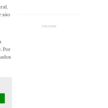
ral,
e são
a
. Por
iados