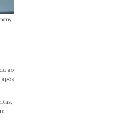
itriy
ada ao
e após
itas,
em