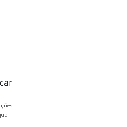
car
rções
que