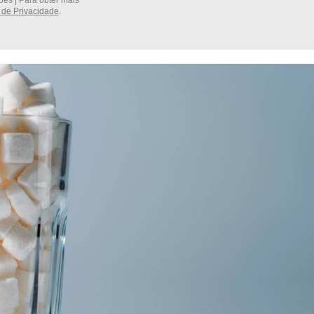
es | Para obter mais
a de Privacidade
.