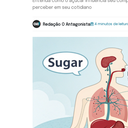
Entenda como o açúcar influencia seu co
perceber em seu cotidiano
4 minutos de leitur
Redação O Antagonista