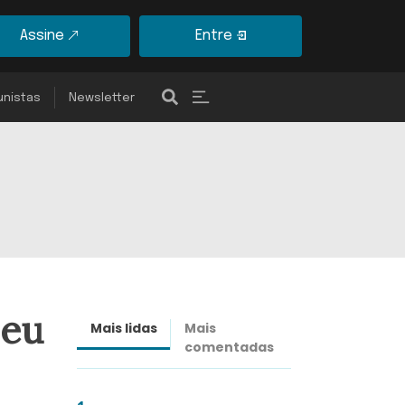
Assine
Entre
unistas
Newsletter
seu
Mais lidas
Mais
Últimas
comentadas
notícias