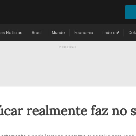
mas Notícias
Brasil
Mundo
Economia
Lado oa!
Col
çúcar realmente faz no 