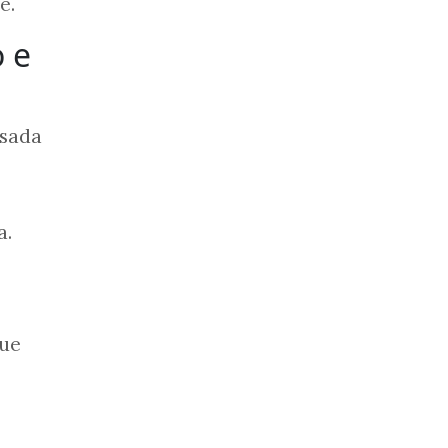
e.
 e
usada
a.
gue