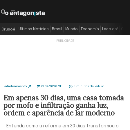
Últimas Notícias
Brasil
Mundo
Economia
Lado oa!
Colu
Crusoé
Entretenimento
01.04.2026 21:11
6 minutos de leitura
Em apenas 30 dias, uma casa tomada
por mofo e infiltração ganha luz,
ordem e aparência de lar moderno
Entenda como a reforma em 30 dias transformou o