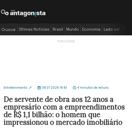
Últimas Notícias
Brasil
Mundo
Economia
Lado oa!
Colu
Crusoé
Entretenimento
08.07.2026 18:43
4 minutos de leitura
De servente de obra aos 12 anos a
empresário com a empreendimentos
de R$ 1,1 bilhão: o homem que
impressionou o mercado imobiliário