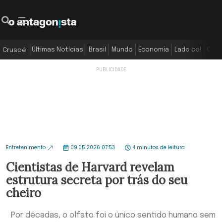
Últimas Notícias
Brasil
Mundo
Economia
Lado oa!
Colu
Crusoé
Entretenimento
09.05.2026 07:53
4 minutos de leitura
Cientistas de Harvard revelam
estrutura secreta por trás do seu
cheiro
Por décadas, o olfato foi o único sentido humano sem