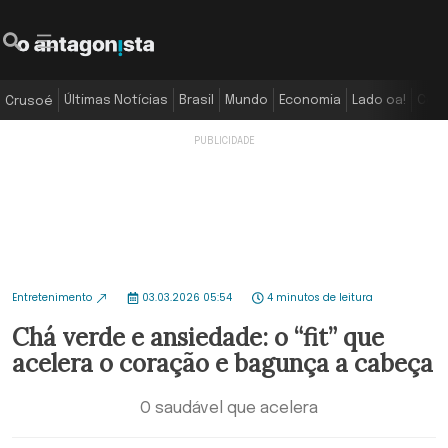
Últimas Notícias
Brasil
Mundo
Economia
Lado oa!
Colu
Crusoé
Entretenimento
03.03.2026 05:54
4 minutos de leitura
Chá verde e ansiedade: o “fit” que
acelera o coração e bagunça a cabeça
O saudável que acelera