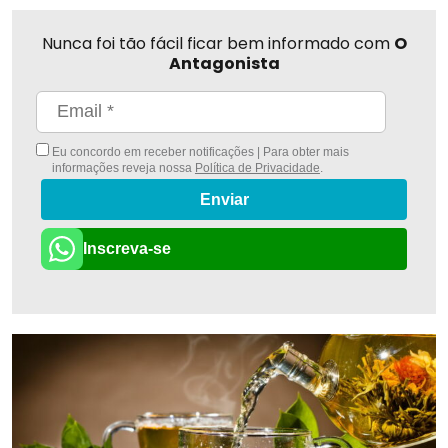
Nunca foi tão fácil ficar bem informado com
O
Antagonista
Eu concordo em receber notificações | Para obter mais
informações reveja nossa
Política de Privacidade
.
Enviar
Inscreva-se