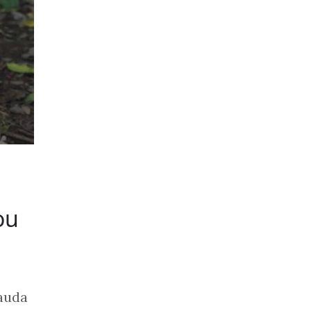
ou
auda