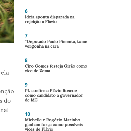
6
Ideia aponta disparada na
rejeição a Flávio
7
“Deputado Paulo Pimenta, tome
vergonha na cara”
8
Ciro Gomes festeja Girão como
vice de Zema
vela
9
tenção
PL confirma Flávio Roscoe
como candidato a governador
s do
de MG
onal
10
Michelle e Rogério Marinho
ganham força como possíveis
vices de Flávio