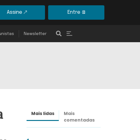
Assine
Entre
unistas
Newsletter
a
Mais lidas
Mais
Últimas
comentadas
notícias