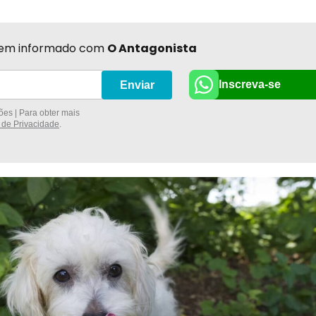
r bem informado com
O Antagonista
Inscreva-se
Enviar
es | Para obter mais
a de Privacidade
.