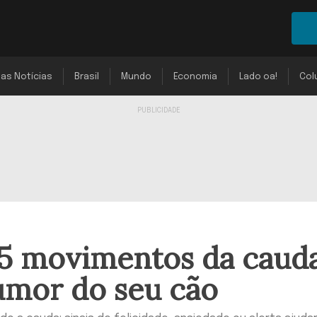
mas Notícias
Brasil
Mundo
Economia
Lado oa!
Col
 5 movimentos da caud
umor do seu cão