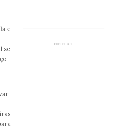
la e
l se
nço
var
iras
para