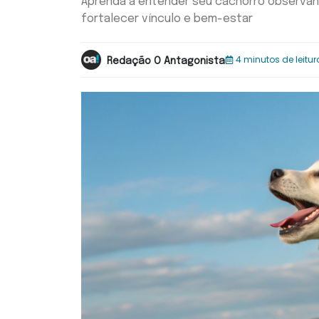
Aprenda a entender seu cachorro observando
fortalecer vínculo e bem-estar
4 minutos de leitur
Redação O Antagonista