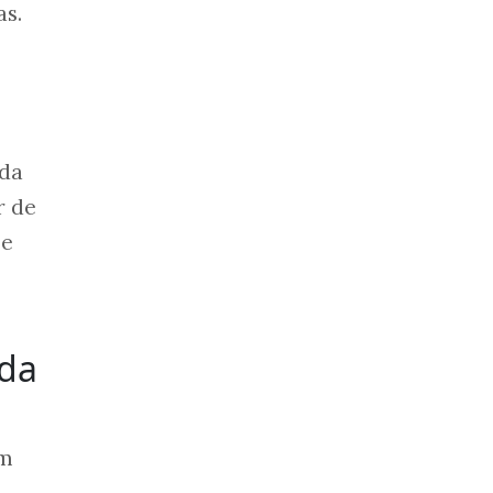
as.
uda
r de
 e
uda
em