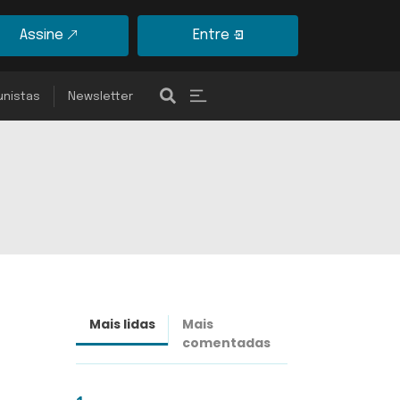
Assine
Entre
unistas
Newsletter
Mais lidas
Mais
Últimas
comentadas
notícias