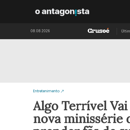
08.08.2026
Últi
Entretenimento
Algo Terrível Va
nova minissérie d