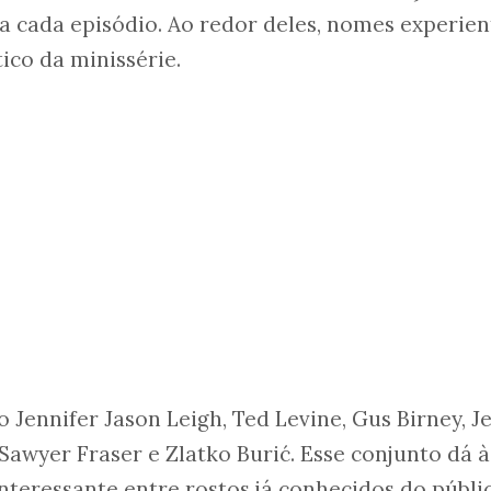
a cada episódio. Ao redor deles, nomes experien
co da minissérie.
 Jennifer Jason Leigh, Ted Levine, Gus Birney, Je
Sawyer Fraser e Zlatko Burić. Esse conjunto dá à
teressante entre rostos já conhecidos do públi