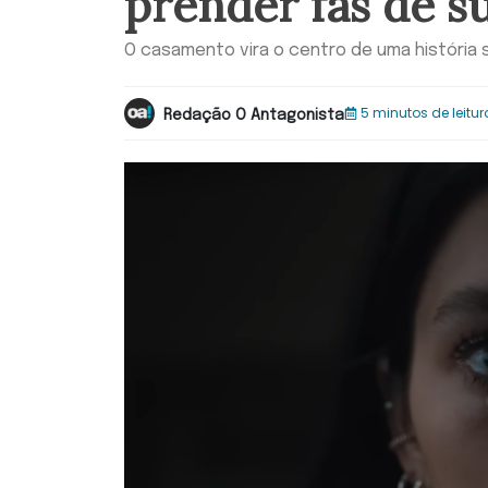
prender fãs de s
O casamento vira o centro de uma história
5 minutos de leitur
Redação O Antagonista