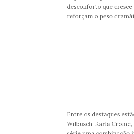
desconforto que cresce 
reforçam o peso dramáti
Entre os destaques estão
Wilbusch, Karla Crome, 
série uma combinação in