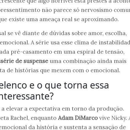
crescente que algo horrível está prestes a acont
 pressentimento não parece só nervosismo com
que existe uma ameaça real se aproximando.
al se vê diante de dúvidas sobre amor, escolha,
mocional. A série usa esse clima de instabilida
nada pré-casamento em uma espiral de tensão,
série de suspense
uma combinação ainda mais
ta de histórias que mexem com o emocional.
lenco e o que torna essa
interessante?
 a elevar a expectativa em torno da produção.
eta Rachel, enquanto
Adam DiMarco
vive Nicky. 
emocional da história e sustenta a sensação de