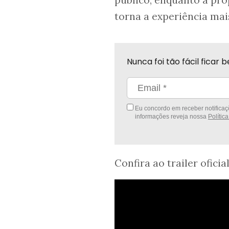
público, enquanto a pr
torna a experiência mai
Nunca foi tão fácil fica
Eu concordo em receber notificaçõ
informações reveja nossa
Polític
Confira ao trailer oficia