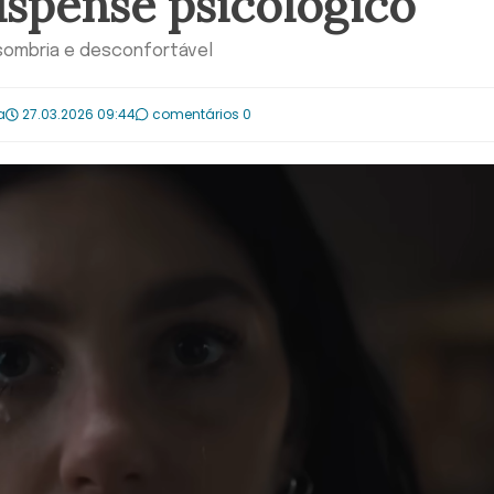
uspense psicológico
 sombria e desconfortável
a
27.03.2026 09:44
comentários 0