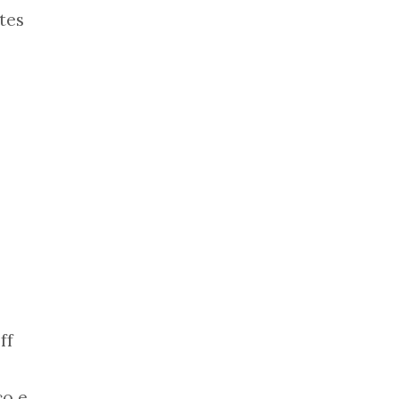
tes
ff
co e