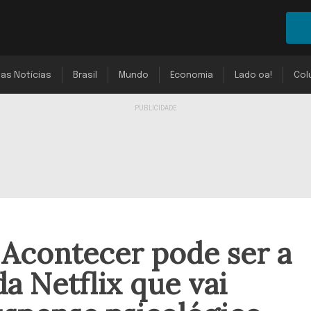
mas Notícias
Brasil
Mundo
Economia
Lado oa!
Col
i Acontecer pode ser a
a Netflix que vai