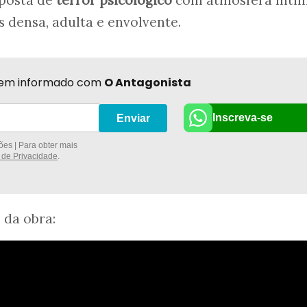
oposta de
terror psicológico
com atmosfera ínti
s densa, adulta e envolvente.
r bem informado com
O Antagonista
Inscreva-se
Enviar
es | Para obter mais
a de Privacidade
.
l da obra: