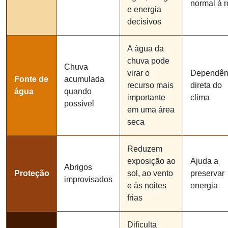
normal à r
e energia
decisivos
A água da
chuva pode
Chuva
virar o
Dependên
Fonte de
acumulada
recurso mais
direta do
água
quando
importante
clima
possível
em uma área
seca
Reduzem
exposição ao
Ajuda a
Abrigos
Proteção
sol, ao vento
preservar
improvisados
e às noites
energia
frias
Dificulta