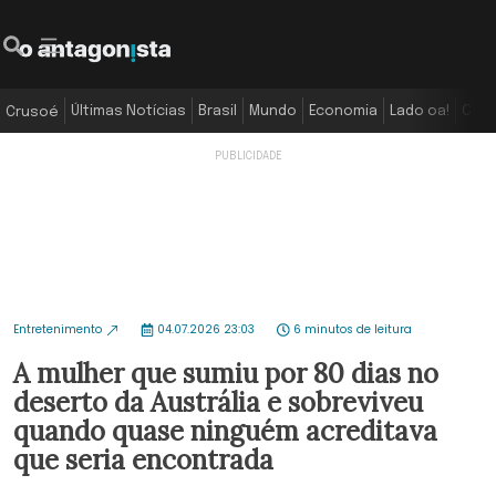
Últimas Notícias
Brasil
Mundo
Economia
Lado oa!
Colu
Crusoé
Entretenimento
04.07.2026 23:03
6 minutos de leitura
A mulher que sumiu por 80 dias no
deserto da Austrália e sobreviveu
quando quase ninguém acreditava
que seria encontrada