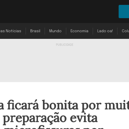
mas Notícias
Brasil
Mundo
Economia
Lado oa!
Col
a ficará bonita por mui
 preparação evita