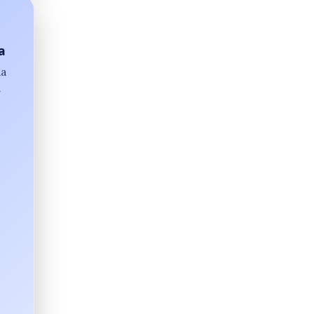
a
da
à