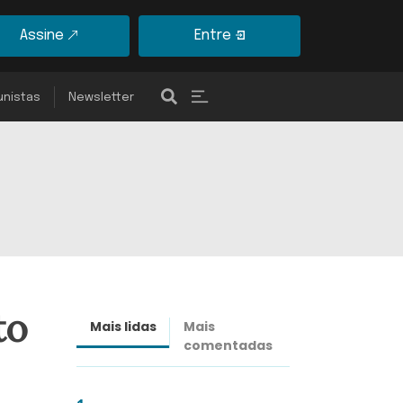
Assine
Entre
unistas
Newsletter
to
Mais lidas
Mais
Últimas
comentadas
notícias