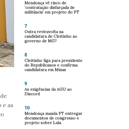
Mendonça vê risco de
‘contratação disfarçada de
militância’ em projeto do PT
7
Outra reviravolta na
candidatura de Cleitinho ao
governo de MG?
8
Cleitinho liga para presidente
do Republicanos e confirma
candidatura em Minas
9
As exigências da AGU ao
Discord
 de
 e as
10
co
Mendonça manda PT entregar
documentos de congresso e
projeto sobre Lula