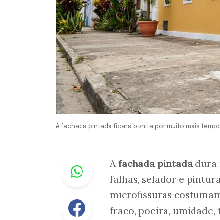
A fachada pintada ficará bonita por muito mais tem
Whastapp
A
fachada pintada
dura 
falhas, selador e pintu
microfissuras costumam
Facebook
fraco, poeira, umidade, 