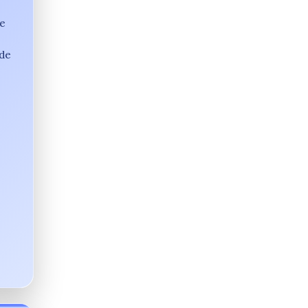
e
 de