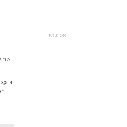
e no
eça a
or