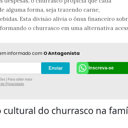
s despesas, o churrasco propicia que cada
de alguma forma, seja trazendo carne,
das. Esta divisão alivia o ônus financeiro sob
sformando o churrasco em uma alternativa acess
r bem informado com
O Antagonista
Inscreva-se
Enviar
es | Para obter mais
a de Privacidade
.
 cultural do churrasco na famí