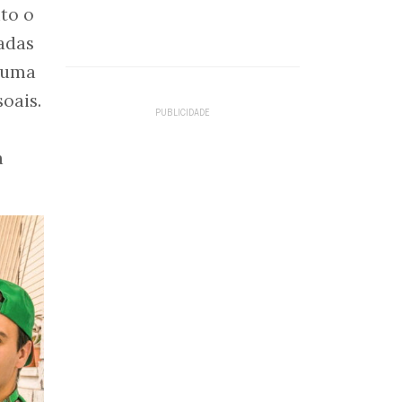
to o
adas
é uma
oais.
a