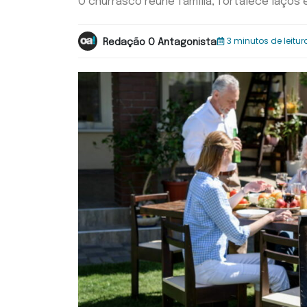
O churrasco reúne família, fortalece laços
3 minutos de leitur
Redação O Antagonista