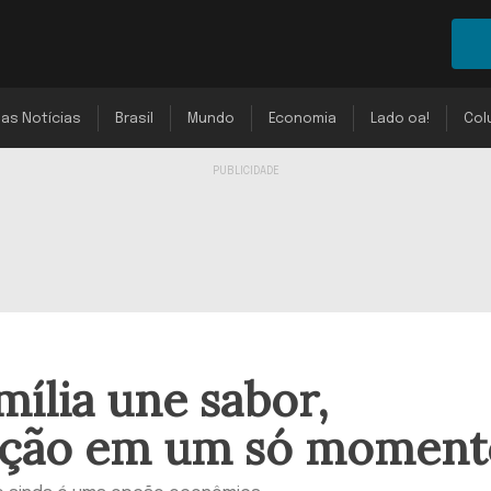
mas Notícias
Brasil
Mundo
Economia
Lado oa!
Col
ília une sabor,
dição em um só moment