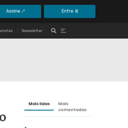
Assine
Entre
unistas
Newsletter
Mais lidas
Mais
Últimas
comentadas
notícias
o