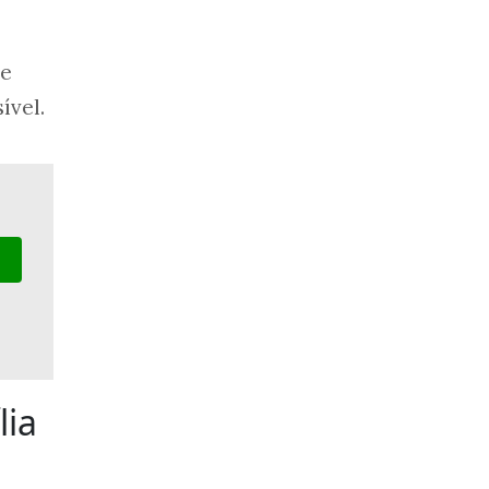
re
ível.
lia