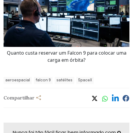
Quanto custa reservar um Falcon 9 para colocar uma
carga em órbita?
aeroespacial
falcon 9
satélites
SpaceX
Compartilhar
Nunca foi tão fácil ficar bem informado com
O