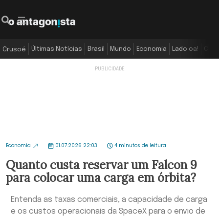
Últimas Notícias
Brasil
Mundo
Economia
Lado oa!
Colu
Crusoé
Economia
01.07.2026 22:03
4 minutos de leitura
Quanto custa reservar um Falcon 9
para colocar uma carga em órbita?
Entenda as taxas comerciais, a capacidade de carga
e os custos operacionais da SpaceX para o envio de