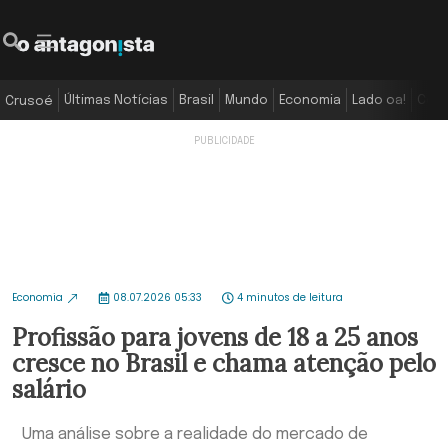
Últimas Notícias
Brasil
Mundo
Economia
Lado oa!
Colu
Crusoé
Economia
08.07.2026 05:33
4 minutos de leitura
Profissão para jovens de 18 a 25 anos
cresce no Brasil e chama atenção pelo
salário
Uma análise sobre a realidade do mercado de