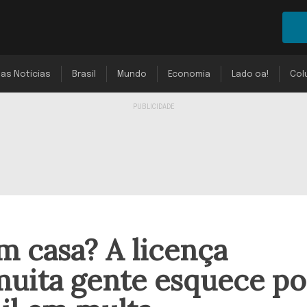
mas Notícias
Brasil
Mundo
Economia
Lado oa!
Col
m casa? A licença
muita gente esquece p