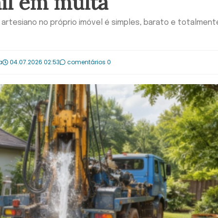
mil em multa
artesiano no próprio imóvel é simples, barato e totalmente
a
04.07.2026 02:53
comentários 0