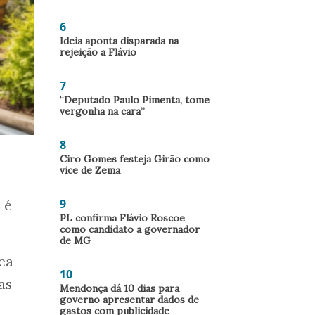
6
Ideia aponta disparada na
rejeição a Flávio
7
“Deputado Paulo Pimenta, tome
vergonha na cara”
8
Ciro Gomes festeja Girão como
vice de Zema
9
 é
PL confirma Flávio Roscoe
como candidato a governador
de MG
ea
10
as
Mendonça dá 10 dias para
governo apresentar dados de
gastos com publicidade