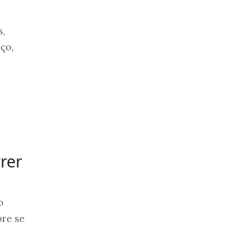
s,
ço,
rer
o
bre se