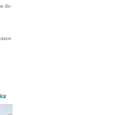
as do
casos
à
ica