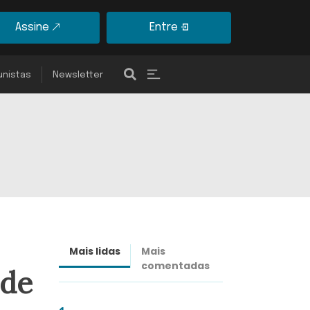
Assine
Entre
unistas
Newsletter
Mais lidas
Mais
Últimas
comentadas
notícias
ode