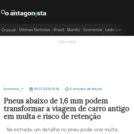
Últimas Notícias
Brasil
Mundo
Economia
Lado oa!
Colu
Crusoé
Economia
05.07.2026 16:43
5 minutos de leitura
Pneus abaixo de 1,6 mm podem
transformar a viagem de carro antigo
em multa e risco de retenção
Na estrada, um detalhe no pneu pode virar multa,