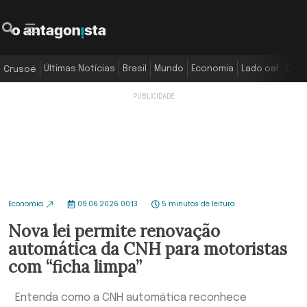
Últimas Notícias
Brasil
Mundo
Economia
Lado oa!
Colu
Crusoé
Economia
09.06.2026 00:13
5 minutos de leitura
Nova lei permite renovação
automática da CNH para motoristas
com “ficha limpa”
Entenda como a CNH automática reconhece