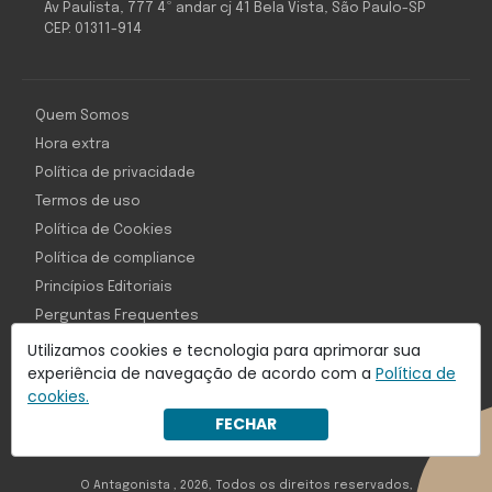
Av Paulista, 777 4º andar cj 41 Bela Vista, São Paulo-SP
CEP: 01311-914
Quem Somos
Hora extra
Política de privacidade
Termos de uso
Política de Cookies
Política de compliance
Princípios Editoriais
Perguntas Frequentes
Utilizamos cookies e tecnologia para aprimorar sua
experiência de navegação de acordo com a
Política de
cookies.
Com inteligência e tecnologia:
FECHAR
Object1ve - Marketing Solution
O Antagonista , 2026, Todos os direitos reservados,