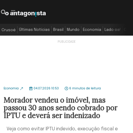
Últimas Notícias
Brasil
Mundo
Economia
Lado oa!
Colu
Crusoé
Economia
04.07.2026 10:53
6 minutos de leitura
Morador vendeu o imóvel, mas
passou 30 anos sendo cobrado por
IPTU e deverá ser indenizado
Veja como evitar IPTU indevido, execução fiscal e