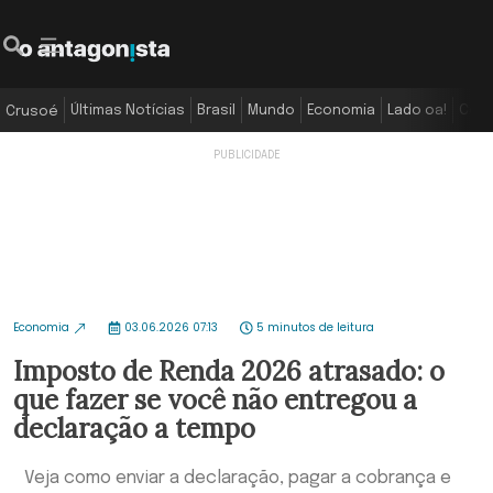
Últimas Notícias
Brasil
Mundo
Economia
Lado oa!
Colu
Crusoé
Economia
03.06.2026 07:13
5 minutos de leitura
Imposto de Renda 2026 atrasado: o
que fazer se você não entregou a
declaração a tempo
Veja como enviar a declaração, pagar a cobrança e