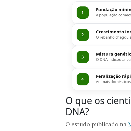
Fundação míni
1
A população começo
Crescimento in
2
O rebanho chegou a 
Mistura genéti
3
O DNA indicou ances
Feralização ráp
4
Animais domésticos
O que os cient
DNA?
O estudo publicado na
M