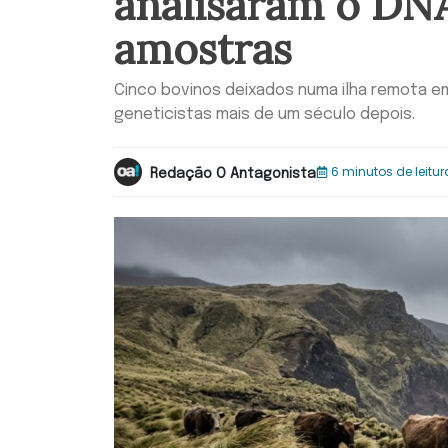
analisaram o DN
amostras
Cinco bovinos deixados numa ilha remota e
geneticistas mais de um século depois.
6 minutos de leitur
Redação O Antagonista