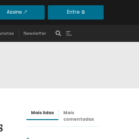
Assine
Entre
unistas
Newsletter
Mais lidas
Mais
Últimas
comentadas
notícias
s