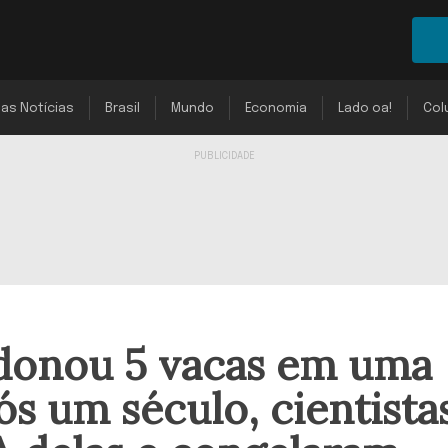
mas Notícias
Brasil
Mundo
Economia
Lado oa!
Col
donou 5 vacas em uma
ós um século, cientista