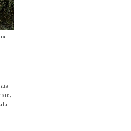
 ou
ais
ram,
ala.