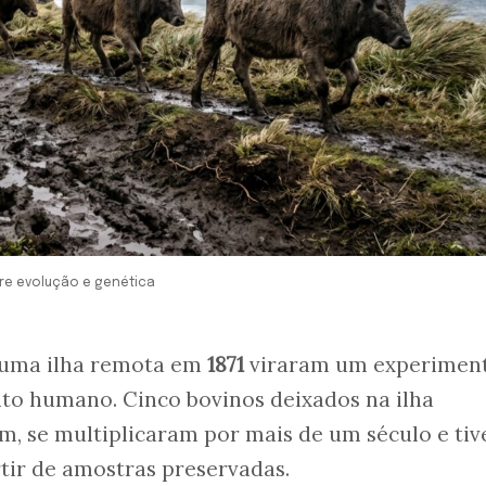
re evolução e genética
uma ilha remota em
1871
viraram um experimen
to humano. Cinco bovinos deixados na ilha
, se multiplicaram por mais de um século e ti
tir de amostras preservadas.