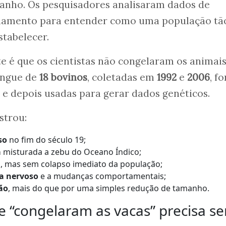
banho. Os pesquisadores analisaram dados de
iamento para entender como uma população tã
tabelecer.
e é que os cientistas não congelaram os animai
sangue de
18 bovinos
, coletadas em
1992
e
2006
, f
e depois usadas para gerar dados genéticos.
strou:
so
no fim do século 19;
a
misturada a zebu do Oceano Índico;
a
, mas sem colapso imediato da população;
ma nervoso
e a mudanças comportamentais;
ão
, mais do que por uma simples redução de tamanho.
e “congelaram as vacas” precisa se