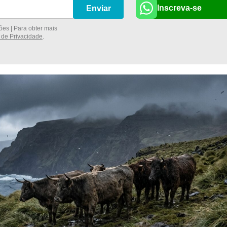
Inscreva-se
Enviar
es | Para obter mais
a de Privacidade
.