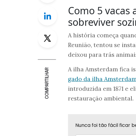
Como 5 vacas
Linkedin
sobreviver soz
Twitter
A história começa quan
Reunião, tentou se insta
deixou para trás animai
A ilha Amsterdam fica i
COMPARTILHAR
gado da ilha Amsterda
introduzida em 1871 e 
restauração ambiental.
Nunca foi tão fácil fica