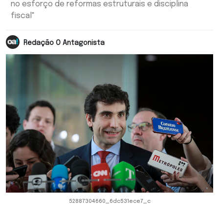
no esforço de reformas estruturais e disciplina
fiscal"
Redação O Antagonista
52887304660_6dc531ece7_c