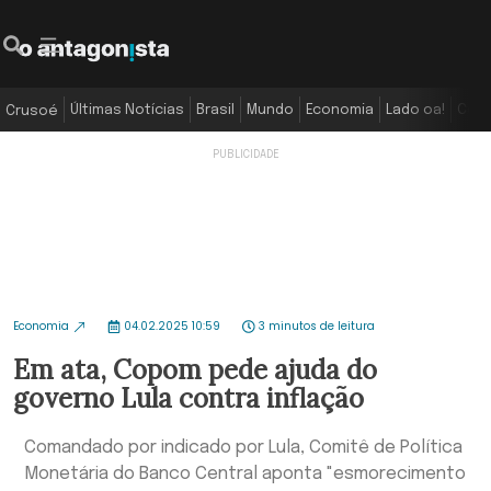
Últimas Notícias
Brasil
Mundo
Economia
Lado oa!
Colu
Crusoé
Economia
04.02.2025 10:59
3 minutos de leitura
Em ata, Copom pede ajuda do
governo Lula contra inflação
Comandado por indicado por Lula, Comitê de Política
Monetária do Banco Central aponta "esmorecimento