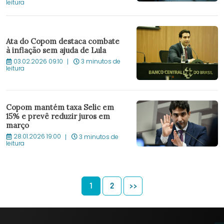
leitura
Ata do Copom destaca combate
à inflação sem ajuda de Lula
03.02.2026 09:10
3 minutos de
leitura
Copom mantém taxa Selic em
15% e prevê reduzir juros em
março
28.01.2026 19:00
3 minutos de
leitura
1
2
>>