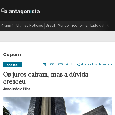
Últimas Notícias
Brasil
Mundo
Economia
Lado oa!
Colu
Crusoé
Copom
18.06.2026 09:07
4 minutos de leitura
Análise
Os juros caíram, mas a dúvida
cresceu
José Inácio Pilar