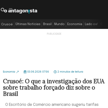
Últimas Notícias
Brasil
Mundo
Economia
Lado oa!
Colu
Crusoé
Economia
03.06.2026 07:56
2 minutos de leitura
Crusoé: O que a investigação dos EUA
sobre trabalho forçado diz sobre o
Brasil
O Escritório de Comércio americano sugeriu tarifas