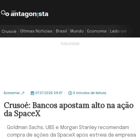
Últimas Notícias
Brasil
Mundo
Economia
Lado oa!
Colu
Crusoé
Economia
07.07.2026 09:47
3 minutos de leitura
Crusoé: Bancos apostam alto na ação
da SpaceX
Goldman Sachs, UBS e Morgan Stanley recomendam
compra de ações da SpaceX após estreia da empresa