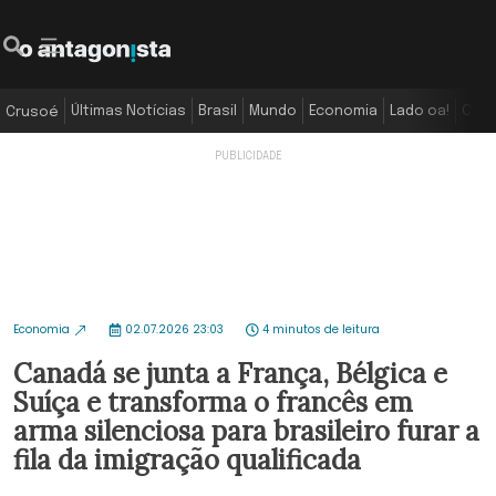
Últimas Notícias
Brasil
Mundo
Economia
Lado oa!
Colu
Crusoé
Economia
02.07.2026 23:03
4 minutos de leitura
Canadá se junta a França, Bélgica e
Suíça e transforma o francês em
arma silenciosa para brasileiro furar a
fila da imigração qualificada