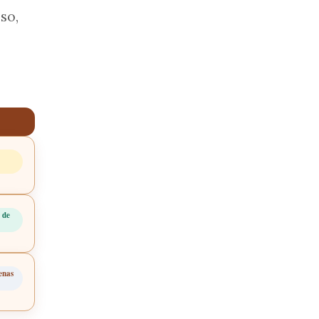
so,
 de
enas