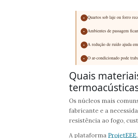
Quartos sob laje ou forro re
●
Ambientes de passagem ficam
●
A redução de ruído ajuda em 
●
O ar-condicionado pode traba
●
Quais materiai
termoacústica
Os núcleos mais comuns 
fabricante e a necessid
resistência ao fogo, cu
A plataforma
ProjetEEE