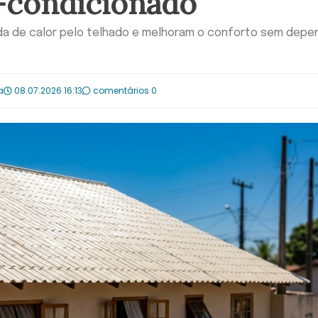
-condicionado
da de calor pelo telhado e melhoram o conforto sem depe
a
08.07.2026 16:13
comentários 0