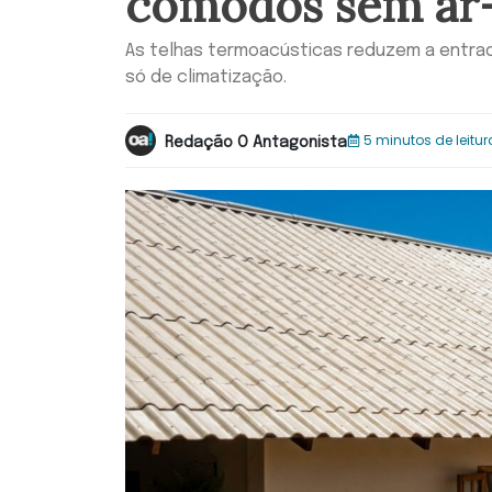
cômodos sem ar
As telhas termoacústicas reduzem a entra
só de climatização.
5 minutos de leitur
Redação O Antagonista