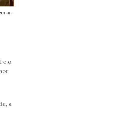
em ar-
l e o
nor
da, a