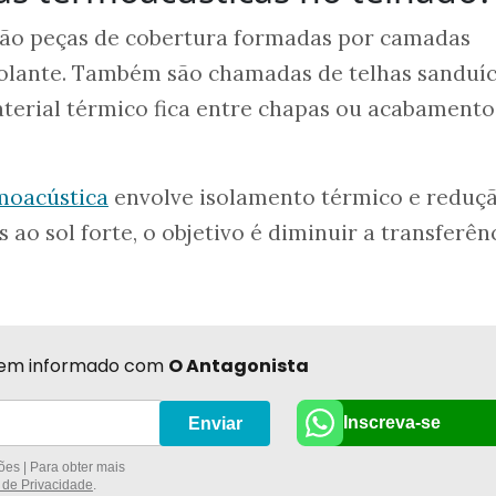
são peças de cobertura formadas por camadas
solante. Também são chamadas de telhas sanduíc
terial térmico fica entre chapas ou acabamento
moacústica
envolve isolamento térmico e reduç
 ao sol forte, o objetivo é diminuir a transferên
r bem informado com
O Antagonista
Inscreva-se
Enviar
es | Para obter mais
a de Privacidade
.