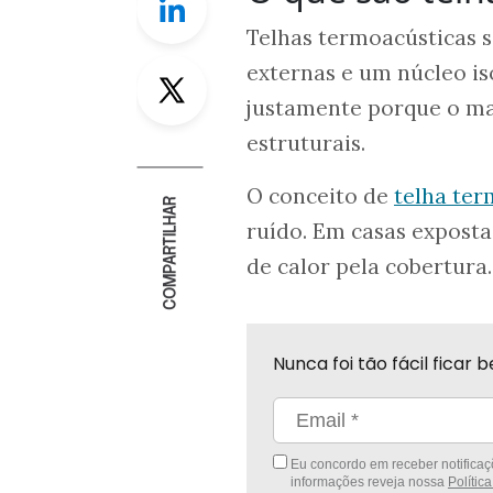
Telhas termoacústicas 
Twitter
externas e um núcleo i
justamente porque o ma
estruturais.
O conceito de
telha ter
COMPARTILHAR
ruído. Em casas expostas
de calor pela cobertura.
Nunca foi tão fácil fica
Eu concordo em receber notificaçõ
informações reveja nossa
Polític