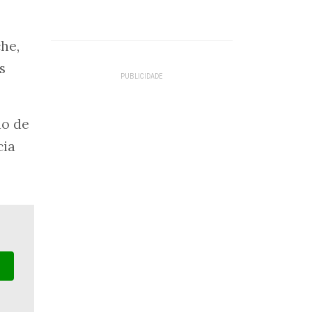
he,
s
ão de
cia