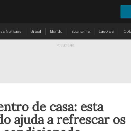
mas Notícias
Brasil
Mundo
Economia
Lado oa!
Col
ntro de casa: esta
o ajuda a refrescar os