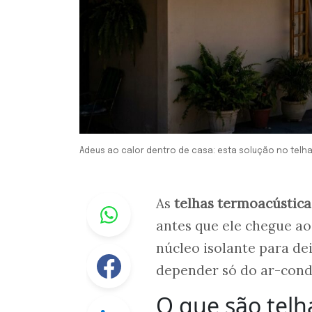
Adeus ao calor dentro de casa: esta solução no tel
Whastapp
As
telhas termoacústica
antes que ele chegue ao
núcleo isolante para de
Facebook
depender só do ar-cond
O que são telh
Linkedin