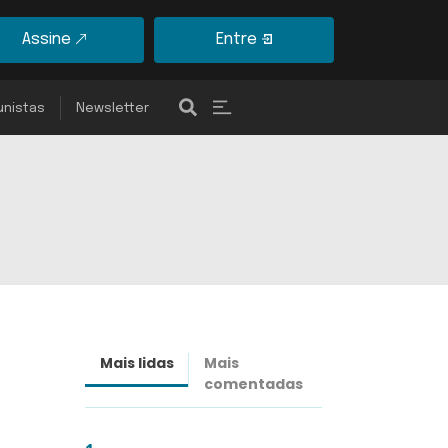
Assine
Entre
unistas
Newsletter
Mais lidas
Mais
Últimas
comentadas
notícias