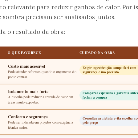
 relevante para reduzir ganhos de calor. Por is
 e sombra precisam ser analisados juntos.
a o resultado da obra:
O QUE FAVORECE
CUIDADO NA OBRA
Custo mais acessível
Exigir especificação compatível com
Pode atender reformas quando o orçamento é o
segurança e uso previsto
ponto central.
Isolamento mais forte
Comparar espessura e garantia antes
A escolha pode reduzir a entrada de calor em
fechar a compra
áreas muito expostas.
Conforto e segurança
Consultar projetista evita escolha ap
e
Pode ser indicada em projetos com exigência
pelo preço
técnica maior.