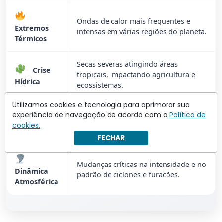
Ondas de calor mais frequentes e
Extremos
intensas em várias regiões do planeta.
Térmicos
Secas severas atingindo áreas
Crise
tropicais, impactando agricultura e
Hídrica
ecossistemas.
Utilizamos cookies e tecnologia para aprimorar sua
Chuvas torrenciais com alto risco de
experiência de navegação de acordo com a
Política de
enchentes em países próximos à linha
cookies.
Pluviosidade
do Equador.
FECHAR
Mudanças críticas na intensidade e no
Dinâmica
padrão de ciclones e furacões.
Atmosférica