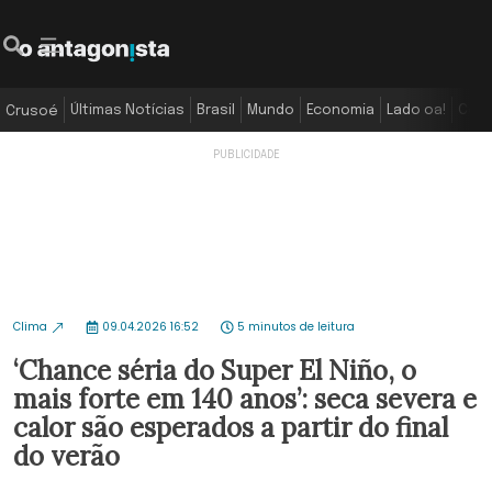
Últimas Notícias
Brasil
Mundo
Economia
Lado oa!
Colu
Crusoé
Clima
09.04.2026 16:52
5 minutos de leitura
‘Chance séria do Super El Niño, o
mais forte em 140 anos’: seca severa e
calor são esperados a partir do final
do verão