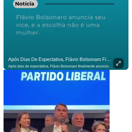
Após Dias De Expectativa, Flávio Bolsonaro Finalmente Anunciou Seu Vice. #OAntagonista
Após dias de expectativa, Flávio Bolsonaro finalmente anunciou seu vice. #OAntagonista Se você busca informação com credibilidade, inscreva-se agora e ative o
p