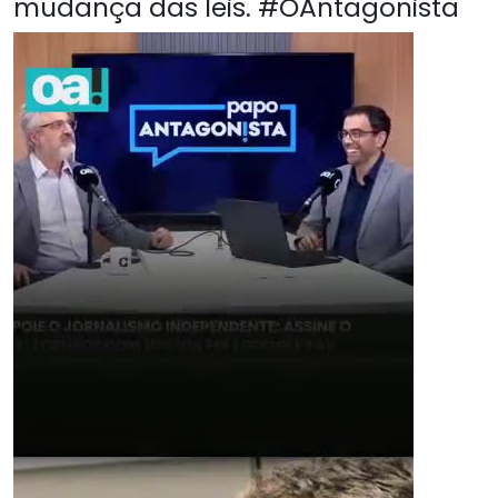
mudança das leis. #OAntagonista