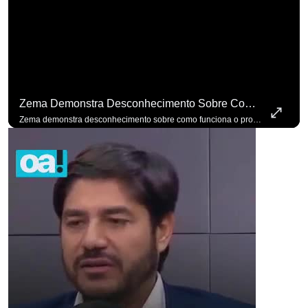
Zema Demonstra Desconhecimento Sobre Como Funciona O Processo De Mudança Das Leis. #OAntagonista
Zema demonstra desconhecimento sobre como funciona o processo de mudança das leis. #OAntagonista Se você busca informação com credibilidade, inscreva-se agora e ative o