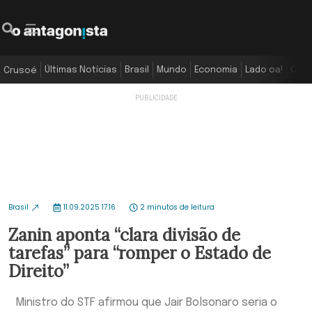
Últimas Notícias
Brasil
Mundo
Economia
Lado oa!
Colu
Crusoé
Brasil
11.09.2025 17:16
2 minutos de leitura
Zanin aponta “clara divisão de
tarefas” para “romper o Estado de
Direito”
Ministro do STF afirmou que Jair Bolsonaro seria o