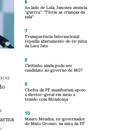
6
Ao lado de Lula, Janones anuncia
“guerra”: “Tirem as crianças da
sala”
7
Transparência Internacional
repudia afastamento de ex-juíza
da Lava Jato
8
Cleitinho ainda pode ser
candidato ao governo de MG?
mou
9
do
Chefes da PF manifestam apoio
a diretor-geral em meio a
tensão com Mendonça
s
10
e arma
Mauro Mendes, ex-governador
do Mato Grosso, na mira da PF
o