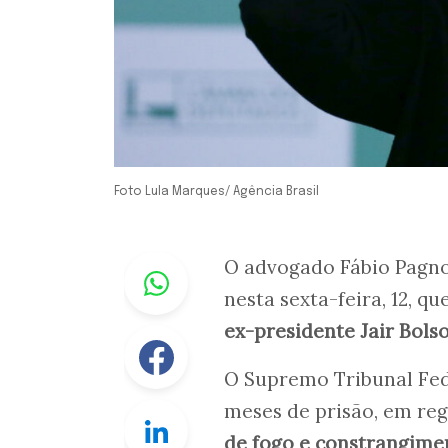
Foto Lula Marques/ Agência Brasil
Whastapp
O advogado Fábio Pagnoz
nesta sexta-feira, 12, q
ex-presidente Jair Bols
Facebook
O Supremo Tribunal Fede
meses de prisão, em re
Linkedin
de fogo e constrangimen