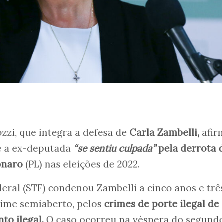
zi, que integra a defesa de
Carla Zambelli,
afir
ue a ex-deputada
“se sentiu culpada”
pela derrota 
onaro
(PL) nas eleições de 2022.
ral (STF) condenou Zambelli a cinco anos e trê
gime semiaberto, pelos
crimes de porte ilegal d
to ilegal.
O caso ocorreu na véspera do segund