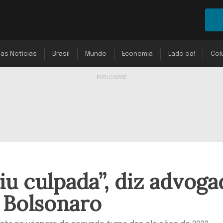
mas Notícias
Brasil
Mundo
Economia
Lado oa!
Col
iu culpada”, diz advog
 Bolsonaro