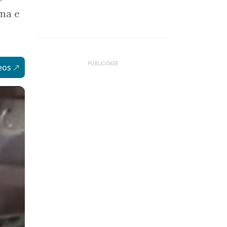
rma e
eos