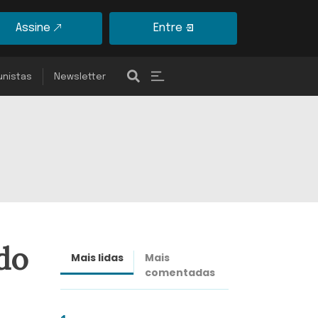
Assine
Entre
unistas
Newsletter
ado
Mais lidas
Mais
Últimas
comentadas
notícias