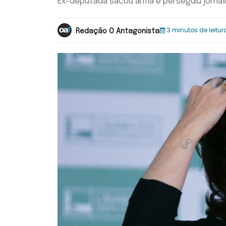
Ex-deputada sacou arma e perseguiu jornal
3 minutos de leitur
Redação O Antagonista