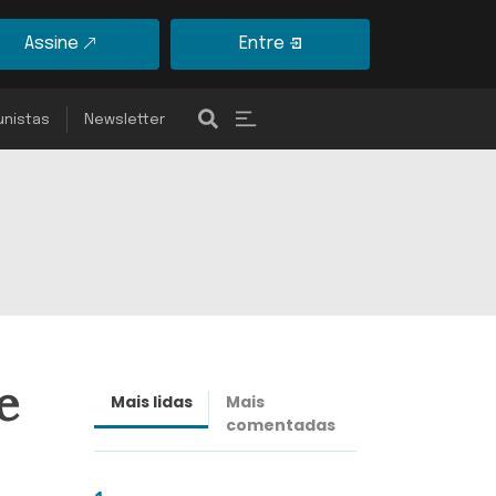
Assine
Entre
unistas
Newsletter
e
Mais lidas
Mais
Últimas
comentadas
notícias