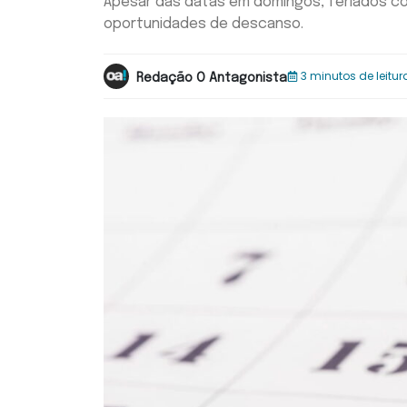
Apesar das datas em domingos, feriados co
oportunidades de descanso.
3 minutos de leitur
Redação O Antagonista