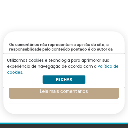
Os comentários não representam a opinião do site; a
responsabilidade pelo conteúdo postado é do autor da
mensagem.
Utilizamos cookies e tecnologia para aprimorar sua
Comentários (0)
experiência de navegação de acordo com a
Política de
cookies.
Torne-se um assinante para comentar
FECHAR
Leia mais comentários