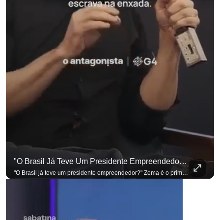
"O Brasil Já Teve Um Presidente Empreendedor?"
"O Brasil já teve um presidente empreendedor?" Zema é o primeiro a sentar na cadeira. Outros três presidenciáveis ainda vão passar por ela. A Sabatina Presidencial está no ar, com perguntas que vieram de uma pesquisa inédita com empresários. Acompanhe AO VIVO no YouTube do G4 Business. Se você busca informação com credibilidade, inscreva-se agora e ative o