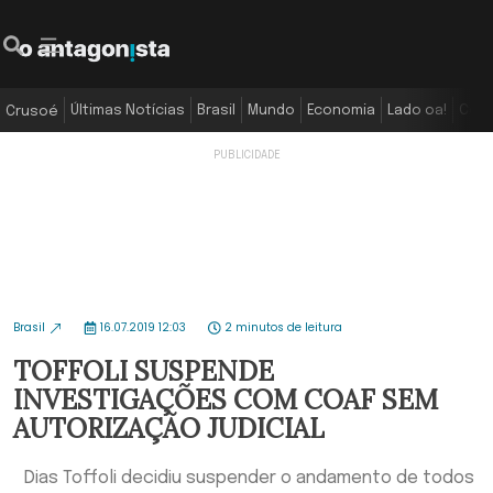
Últimas Notícias
Brasil
Mundo
Economia
Lado oa!
Colu
Crusoé
Brasil
16.07.2019 12:03
2 minutos de leitura
TOFFOLI SUSPENDE
INVESTIGAÇÕES COM COAF SEM
AUTORIZAÇÃO JUDICIAL
Dias Toffoli decidiu suspender o andamento de todos