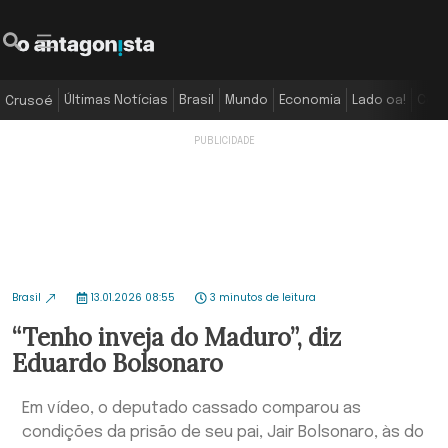
Últimas Notícias
Brasil
Mundo
Economia
Lado oa!
Colu
Crusoé
Brasil
13.01.2026 08:55
3 minutos de leitura
“Tenho inveja do Maduro”, diz
Eduardo Bolsonaro
Em vídeo, o deputado cassado comparou as
condições da prisão de seu pai, Jair Bolsonaro, às do