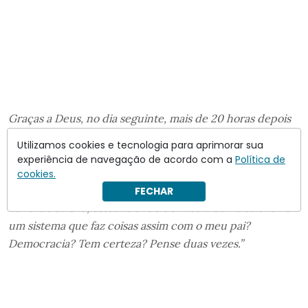
Graças a Deus, no dia seguinte, mais de 20 horas depois
da pancada na cabeça, ou seja lá o que for, Alexandre de
Utilizamos cookies e tecnologia para aprimorar sua
Moraes permitiu que meu pai fosse ao hospital fazer os
experiência de navegação de acordo com a
Política de
exames. Esse é o tipo de ditadura que temos no Brasil, e
cookies.
às vezes as pessoas dizem: ‘pobre Maduro’, ‘soberania da
FECHAR
Venezuela’. Ora, estou falando do Brasil. Como se chama
um sistema que faz coisas assim com o meu pai?
Democracia? Tem certeza? Pense duas vezes.”