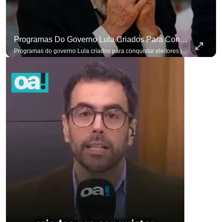
Programas Do Governo Lula Criados Para Conquistar Eleitores Já Não Têm Mais O Mesmo Efeito
Programas do governo Lula criados para conquistar eleitores já não têm o mesmo efeito de campanhas anteriores. #OAntagonista Se você busca informação com credibilidade, inscreva-se agora e ative o