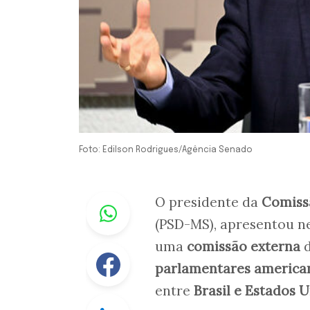
Foto: Edilson Rodrigues/Agência Senado
Whastapp
O presidente da
Comissã
(PSD-MS), apresentou nes
uma
comissão externa
d
Facebook
parlamentares america
entre
Brasil e Estados 
Linkedin