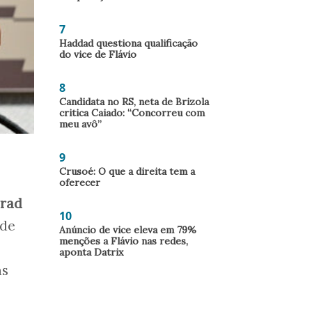
7
Haddad questiona qualificação
do vice de Flávio
8
Candidata no RS, neta de Brizola
critica Caiado: “Concorreu com
meu avô”
9
Crusoé: O que a direita tem a
oferecer
Trad
10
 de
Anúncio de vice eleva em 79%
menções a Flávio nas redes,
aponta Datrix
as