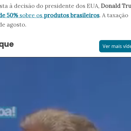
osta à decisão do presidente dos EUA,
Donald Tr
 de 50%
sobre os
produtos brasileiros
. A taxação
de agosto.
aque
Ver mais víd