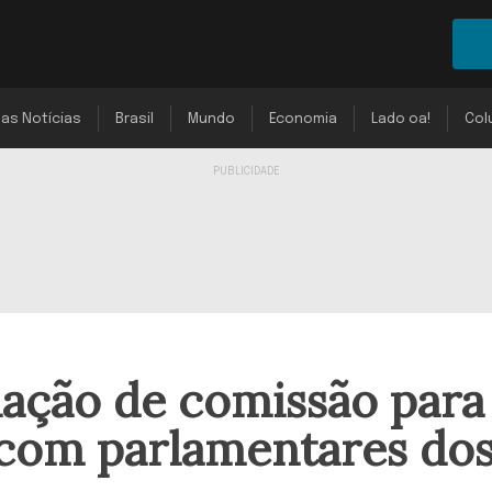
mas Notícias
Brasil
Mundo
Economia
Lado oa!
Col
iação de comissão para
o com parlamentares do