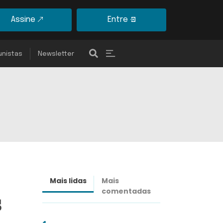
Assine
Entre
unistas
Newsletter
Mais lidas
Mais
Últimas
comentadas
notícias
s