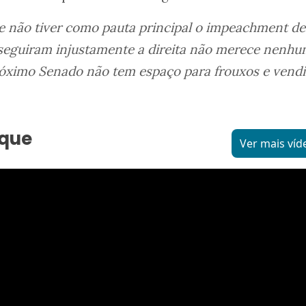
 não tiver como pauta principal o impeachment de
rseguiram injustamente a direita não merece nenh
róximo Senado não tem espaço para frouxos e vendi
aque
Ver mais víd