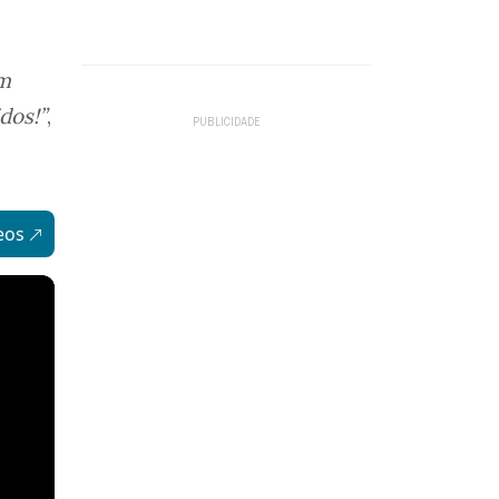
um
dos!”
,
eos