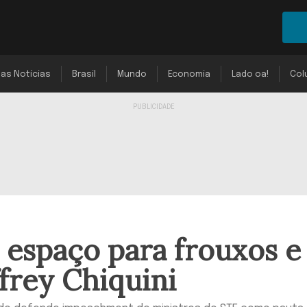
mas Notícias
Brasil
Mundo
Economia
Lado oa!
Col
 espaço para frouxos e
ffrey Chiquini