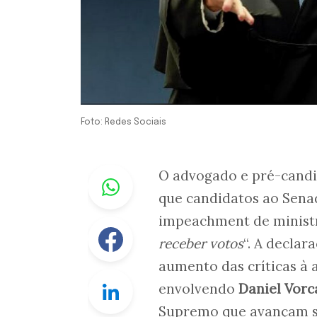
Foto: Redes Sociais
Whastapp
O advogado e pré-candi
que candidatos ao Sena
impeachment de ministr
Facebook
receber votos
“. A declar
aumento das críticas à 
Linkedin
envolvendo
Daniel Vorc
Supremo que avançam so