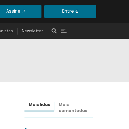
Assine
Entre
unistas
Newsletter
Mais lidas
Mais
Últimas
comentadas
notícias