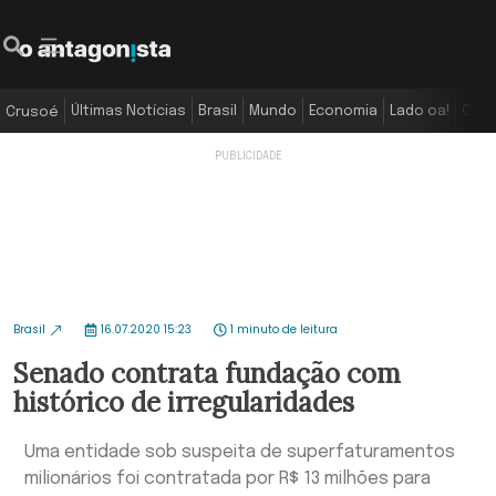
Últimas Notícias
Brasil
Mundo
Economia
Lado oa!
Colu
Crusoé
Brasil
16.07.2020 15:23
1 minuto de leitura
Senado contrata fundação com
histórico de irregularidades
Uma entidade sob suspeita de superfaturamentos
milionários foi contratada por R$ 13 milhões para