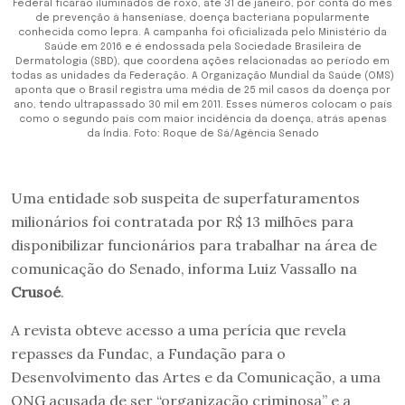
Federal ficarão iluminados de roxo, até 31 de janeiro, por conta do mês
de prevenção à hanseníase, doença bacteriana popularmente
conhecida como lepra. A campanha foi oficializada pelo Ministério da
Saúde em 2016 e é endossada pela Sociedade Brasileira de
Dermatologia (SBD), que coordena ações relacionadas ao período em
todas as unidades da Federação. A Organização Mundial da Saúde (OMS)
aponta que o Brasil registra uma média de 25 mil casos da doença por
ano, tendo ultrapassado 30 mil em 2011. Esses números colocam o país
como o segundo país com maior incidência da doença, atrás apenas
da Índia. Foto: Roque de Sá/Agência Senado
Uma entidade sob suspeita de superfaturamentos
milionários foi contratada por R$ 13 milhões para
disponibilizar funcionários para trabalhar na área de
comunicação do Senado, informa Luiz Vassallo na
Crusoé
.
A revista obteve acesso a uma perícia que revela
repasses da Fundac, a Fundação para o
Desenvolvimento das Artes e da Comunicação, a uma
ONG acusada de ser “organização criminosa” e a