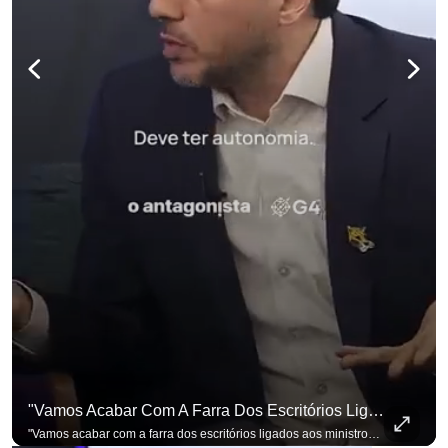
"Vamos Acabar Com A Farra Dos Escritórios Ligados Aos Ministros Do STF"
"Vamos acabar com a farra dos escritórios ligados aos ministros do STF". Essa foi a resposta de Renan Santos ao ser questionado sobre o Judiciário. Se você busca informação com credibilidade, inscreva-se agora e ative o