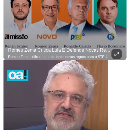
Romeu Zema Critica Lula E Defende Novas Regras Para O STF. #OAntagonista
para não perder nenhuma at
Romeu Zema critica Lula e defende novas regras para o STF. #OAntagonista Se você busca informação com credibilidade, inscreva-se agora e ative o