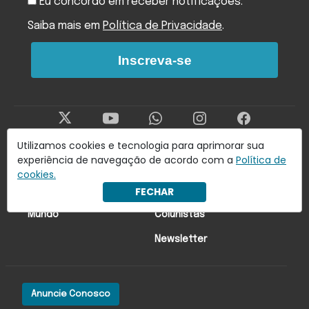
Eu concordo em receber notificações.
Saiba mais em
Política de Privacidade
.
Inscreva-se
Utilizamos cookies e tecnologia para aprimorar sua
experiência de navegação de acordo com a
Política de
Últimas Notícias
Economia
cookies.
FECHAR
Brasil
Lado oa!
Mundo
Colunistas
Newsletter
Anuncie Conosco