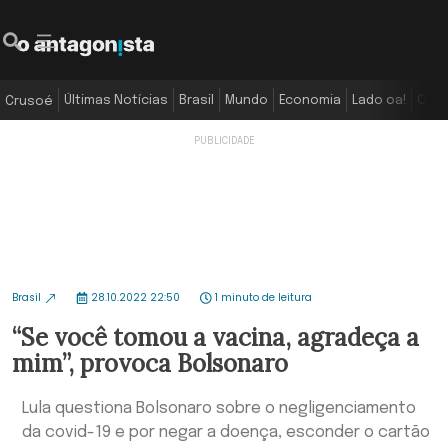
Últimas Notícias
Brasil
Mundo
Economia
Lado oa!
Colu
Crusoé
Brasil
28.10.2022 22:50
1 minuto de leitura
“Se você tomou a vacina, agradeça a
mim”, provoca Bolsonaro
Lula questiona Bolsonaro sobre o negligenciamento
da covid-19 e por negar a doença, esconder o cartão