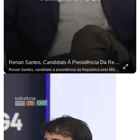
Renan Santos, Candidato À Presidência Da República Pelo Missão, Defende Aplicar Reformas Fiscais
Renan Santos, candidato à presidência da República pelo Missão, defende aplicar reformas fiscais impopulares para conter aumento incontrolado dos gastos e dívida pública, garantindo que essas medidas afetarão positivamente o ambiente econômico no Brasil. Se você busca informação com credibilidade, inscreva-se agora e ative o