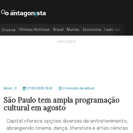
Últimas Notícias
Brasil
Mundo
Economia
Lado oa!
Colu
Crusoé
Brasil
07.08.2025 19:42
3 minutos de leitura
São Paulo tem ampla programação
cultural em agosto
Capital oferece opções diversas de entretenimento,
abrangendo cinema, dança, literatura e artes cênicas