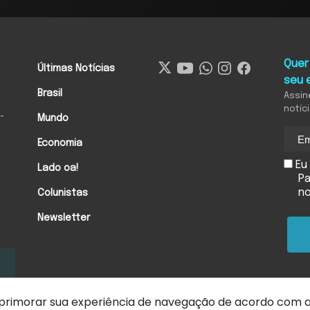
Quer
Últimas Notícias
seu 
Brasil
Assin
notíc
-
Mundo
Economia
Eu 
Lado oa!
Pa
n
Colunistas
Newsletter
 aprimorar sua experiência de navegação de acordo com 