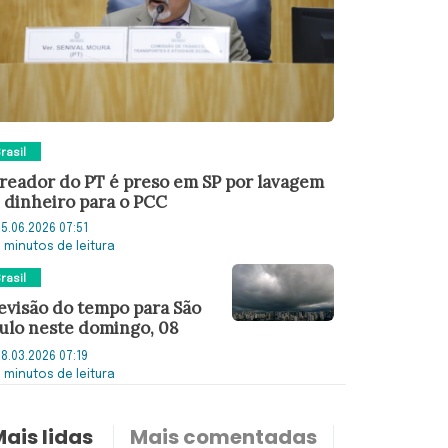
rasil
reador do PT é preso em SP por lavagem
 dinheiro para o PCC
5.06.2026 07:51
3 minutos de leitura
rasil
evisão do tempo para São
ulo neste domingo, 08
8.03.2026 07:19
3 minutos de leitura
ais lidas
Mais comentadas
Últimas n