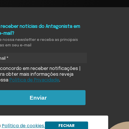
 receber notícias do Antagonista em
e-mail?
e nossa newsletter e receba as principais
ias em seu e-mail
concordo em receber notificações |
ra obter mais informações reveja
ossa
Política de Privacidade
.
Enviar
a
Política de cookies.
FECHAR