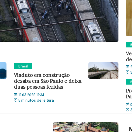
B
Ve
de
Brasil
2
Viaduto em construção
desaba em São Paulo e deixa
B
duas pessoas feridas
Pr
Pa
11.03.2026 11:34
5 minutos de leitura
0
M