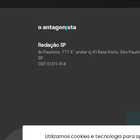
Redação SP
Av Paulista, 777 4º andar cj 41 Bela Vista, São Paulo
SP
CEP: 01311-914
Utilizamos cookies e tecnologia para
Com inteligência e