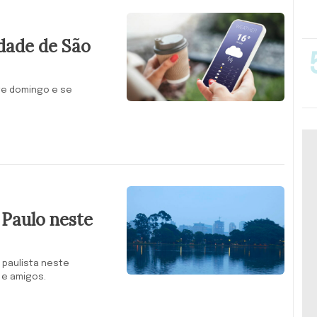
dade de São
ste domingo e se
 Paulo neste
l paulista neste
 e amigos.