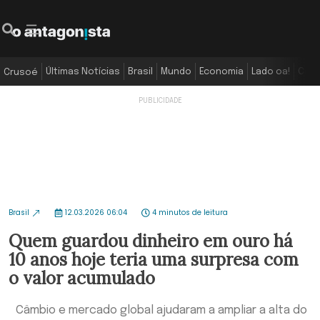
Últimas Notícias
Brasil
Mundo
Economia
Lado oa!
Colu
Crusoé
Brasil
12.03.2026 06:04
4 minutos de leitura
Quem guardou dinheiro em ouro há
10 anos hoje teria uma surpresa com
o valor acumulado
Câmbio e mercado global ajudaram a ampliar a alta do