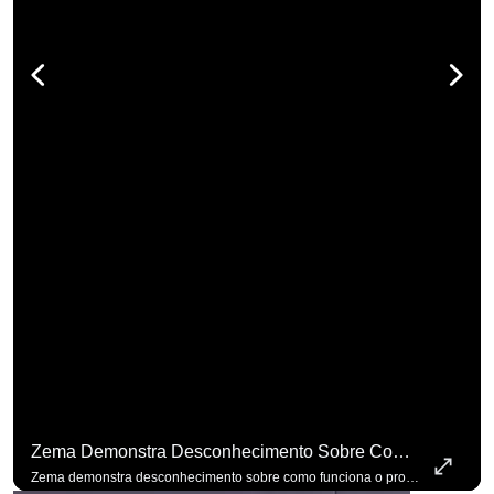
Zema Demonstra Desconhecimento Sobre Como Funciona O Processo De Mudança Das Leis. #OAntagonista
Zema demonstra desconhecimento sobre como funciona o processo de mudança das leis. #OAntagonista Se você busca informação com credibilidade, inscreva-se agora e ative o