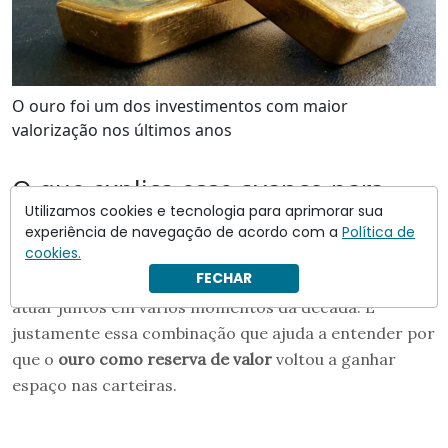
O ouro foi um dos investimentos com maior
valorização nos últimos anos
O que explica esse avanço para
Utilizamos cookies e tecnologia para aprimorar sua
quem investe no Brasil?
experiência de navegação de acordo com a
Política de
cookies.
Para o investidor brasileiro, o desempenho do metal
FECHAR
ficou mais expressivo porque dois motores puderam
atuar juntos em vários momentos da década. É
justamente essa combinação que ajuda a entender por
que o
ouro como reserva de valor
voltou a ganhar
espaço nas carteiras.