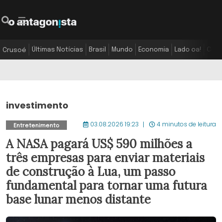
Últimas Notícias
Brasil
Mundo
Economia
Lado oa!
Colu
Crusoé
investimento
03.08.2026 19:23
4 minutos de leitura
Entretenimento
A NASA pagará US$ 590 milhões a
três empresas para enviar materiais
de construção à Lua, um passo
fundamental para tornar uma futura
base lunar menos distante