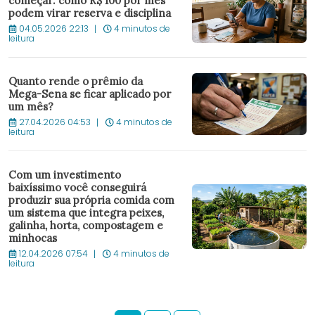
começar: como R$ 100 por mês
podem virar reserva e disciplina
04.05.2026 22:13
4 minutos de
leitura
Quanto rende o prêmio da
Mega-Sena se ficar aplicado por
um mês?
27.04.2026 04:53
4 minutos de
leitura
Com um investimento
baixíssimo você conseguirá
produzir sua própria comida com
um sistema que integra peixes,
galinha, horta, compostagem e
minhocas
12.04.2026 07:54
4 minutos de
leitura