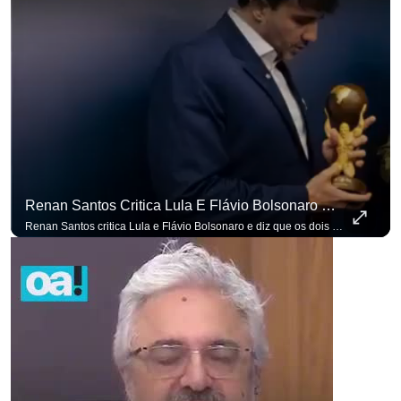
Renan Santos Critica Lula E Flávio Bolsonaro E Diz Que Os Dois São Lados Da Mesma Moeda.
Renan Santos critica Lula e Flávio Bolsonaro e diz que os dois são lados da mesma moeda. #OAntagonista Se você busca informação com credibilidade, inscreva-se agora e ative o