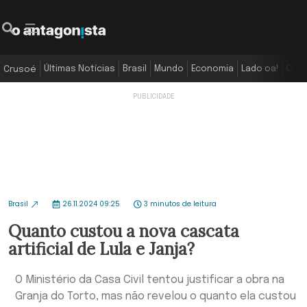
Últimas Notícias
Brasil
Mundo
Economia
Lado oa!
Colu
Crusoé
Brasil
26.11.2024 09:25
3 minutos de leitura
Quanto custou a nova cascata
artificial de Lula e Janja?
O Ministério da Casa Civil tentou justificar a obra na
Granja do Torto, mas não revelou o quanto ela custou