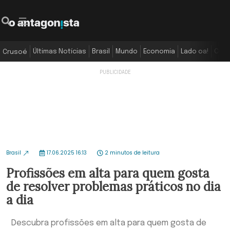
Últimas Notícias
Brasil
Mundo
Economia
Lado oa!
Colu
Crusoé
Brasil
17.06.2025 16:13
2 minutos de leitura
Profissões em alta para quem gosta
de resolver problemas práticos no dia
a dia
Descubra profissões em alta para quem gosta de