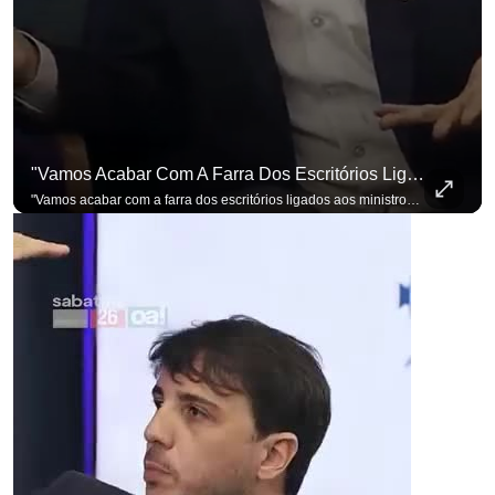
"Vamos Acabar Com A Farra Dos Escritórios Ligados Aos Ministros Do STF"
"Vamos acabar com a farra dos escritórios ligados aos ministros do STF". Essa foi a resposta de Renan Santos ao ser questionado sobre o Judiciário. Se você busca informação com credibilidade, inscreva-se agora e ative o