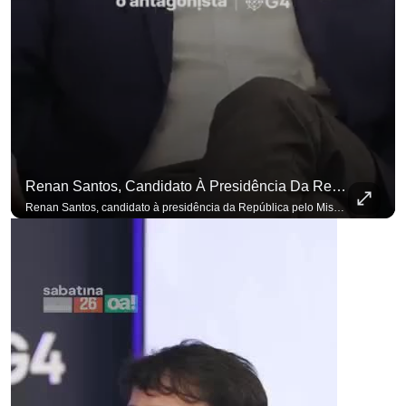
Renan Santos, Candidato À Presidência Da República Pelo Missão, Defende Aplicar Reformas Fiscais
Renan Santos, candidato à presidência da República pelo Missão, defende aplicar reformas fiscais impopulares para conter aumento incontrolado dos gastos e dívida pública, garantindo que essas medidas afetarão positivamente o ambiente econômico no Brasil. Se você busca informação com credibilidade, inscreva-se agora e ative o