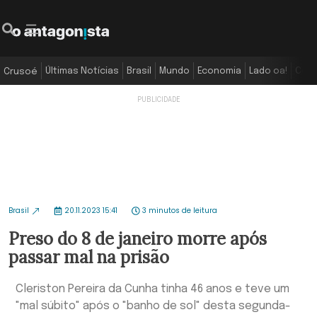
Últimas Notícias
Brasil
Mundo
Economia
Lado oa!
Colu
Crusoé
Brasil
20.11.2023 15:41
3 minutos de leitura
Preso do 8 de janeiro morre após
passar mal na prisão
Cleriston Pereira da Cunha tinha 46 anos e teve um
"mal súbito" após o "banho de sol" desta segunda-